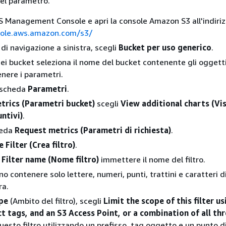
el parametro.
 Management Console e apri la console Amazon S3 all'indiriz
sole.aws.amazon.com/s3/
di navigazione a sinistra, scegli
Bucket per uso generico
.
dei bucket seleziona il nome del bucket contenente gli oggetti
enere i parametri.
a scheda
Parametri
.
trics (Parametri bucket)
scegli
View additional charts (Vi
untivi)
.
heda
Request metrics (Parametri di richiesta)
.
 Filter (Crea filtro)
.
a
Filter name (Nome filtro)
immettere il nome del filtro.
o contenere solo lettere, numeri, punti, trattini e caratteri d
ra.
ope
(Ambito del filtro), scegli
Limit the scope of this filter us
ct tags, and an S3 Access Point, or a combination of all th
questo filtro utilizzando un prefisso, tag oggetto e un punto 