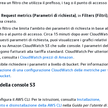
a un filtro che utilizza il prefisso, i tag o il punto di accesso
a
Request metrics (Parametri di richiesta)
, in
Filters (Filtri)
ena creato.
 filtro che limita l'ambito dei parametri di richiesta in base al
to o al punto di accesso. Circa 15 minuti dopo aver CloudWatc
uesti parametri di richiesta, puoi visualizzare i grafici relativi 
a su Amazon CloudWatch S3 che sulle console. I parametri del
ngono fatturati alla tariffa standard. CloudWatch Per ulterior
, consulta i
CloudWatch prezzi di Amazon
.
bile richiedere i parametri a livello di bucket. Per informazion
azione di una configurazione CloudWatch delle metriche per t
bucket
.
 della console S3
nfigura il AWS CLI. Per le istruzioni, consulta
Installazione,
o e disinstallazione della AWS CLI
nella
Guida per l'utente d