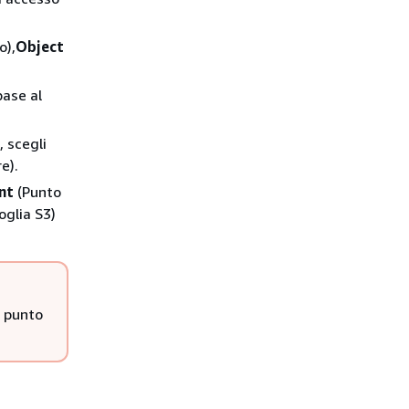
o),
Object
base al
 scegli
e).
nt
(Punto
oglia S3)
l punto