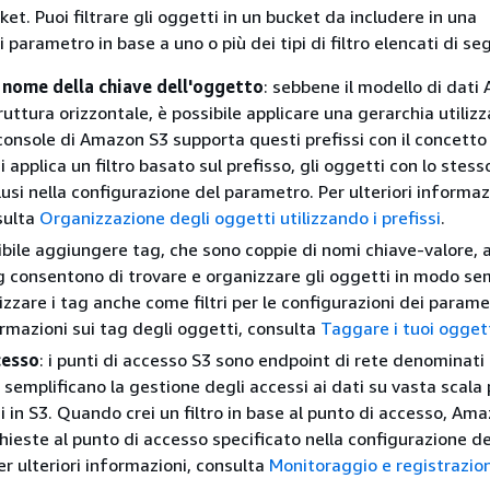
ket. Puoi filtrare gli oggetti in un bucket da includere in una
 parametro in base a uno o più dei tipi di filtro elencati di se
l nome della chiave dell'oggetto
: sebbene il modello di dat
ruttura orizzontale, è possibile applicare una gerarchia utiliz
 console di Amazon S3 supporta questi prefissi con il concetto
si applica un filtro basato sul prefisso, gli oggetti con lo stess
usi nella configurazione del parametro. Per ulteriori informaz
nsulta
Organizzazione degli oggetti utilizzando i prefissi
.
ibile aggiungere tag, che sono coppie di nomi chiave-valore, a
ag consentono di trovare e organizzare gli oggetti in modo se
lizzare i tag anche come filtri per le configurazioni dei parame
ormazioni sui tag degli oggetti, consulta
Taggare i tuoi ogget
cesso
: i punti di accesso S3 sono endpoint di rete denominati 
semplificano la gestione degli accessi ai dati su vasta scala 
si in S3. Quando crei un filtro in base al punto di accesso, Am
chieste al punto di accesso specificato nella configurazione de
er ulteriori informazioni, consulta
Monitoraggio e registrazio