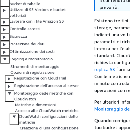
il contenuto d
bucket di tabelle
prevarrà.
Utilizzo di S3 Vectors e bucket
vettoriali
Esistono tre tip
Lavorare con i file Amazon S3
storage, parametr
Controllo accessi
indicati una volta
Sicurezza
parametri di rich
Protezione dei dati
latenza per l'ela
Ottimizzazione dei costi
standard. CloudW
Logging e monitoraggio
richiesta configu
Strumenti di monitoraggio
replica S3
fornisc
Opzioni di registrazione
Con le metriche 
Registrazione con CloudTrail
minuto controllan
Registrazione dell'accesso al server
operazioni con re
Monitoraggio delle metriche con
CloudWatch
Per ulteriori in
Metriche e dimensioni
Monitoraggio de
Accesso alle CloudWatch metriche
CloudWatch configurazioni delle
Quando configuri 
metriche
tuo bucket oppure
Creazione di una configurazione