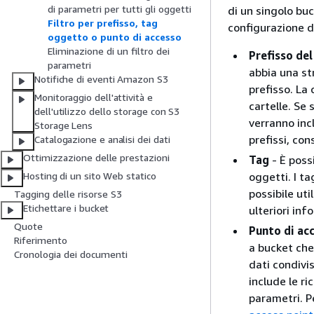
di parametri per tutti gli oggetti
di un singolo buc
Filtro per prefisso, tag
configurazione di
oggetto o punto di accesso
Eliminazione di un filtro dei
Prefisso de
parametri
abbia una st
Notifiche di eventi Amazon S3
prefisso. La
Monitoraggio dell'attività e
cartelle. Se 
dell'utilizzo dello storage con S3
verranno incl
Storage Lens
prefissi, co
Catalogazione e analisi dei dati
Ottimizzazione delle prestazioni
Tag
- È poss
oggetti. I t
Hosting di un sito Web statico
possibile uti
Tagging delle risorse S3
Etichettare i bucket
ulteriori inf
Quote
Punto di ac
Riferimento
a bucket che 
Cronologia dei documenti
dati condivi
include le ri
parametri. P