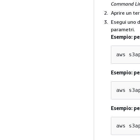
Command Lin
Aprire un te
Esegui uno d
parametri.
Esempio: per
aws s3a
Esempio: per
aws s3a
Esempio: per
aws s3a