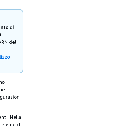
unto di
i
'ARN del
lizzo
ono
ome
igurazioni
nti. Nella
i elementi.