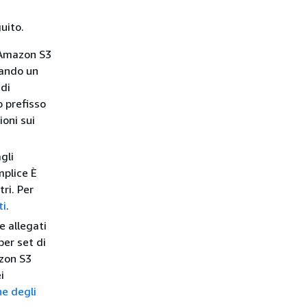
guito.
i Amazon S3
zando un
 di
o prefisso
ioni sui
gli
mplice È
tri. Per
ti
.
e allegati
per set di
azon S3
i
ne degli