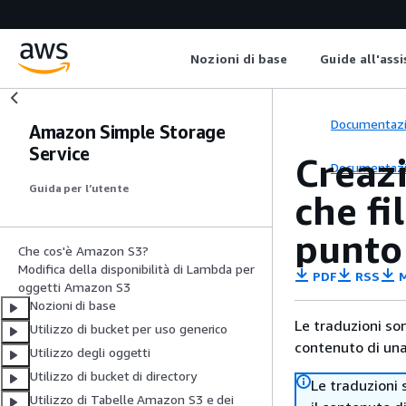
Nozioni di base
Guide all'ass
Documentaz
Amazon Simple Storage
Service
Creaz
Documentaz
Guida per l’utente
che fi
punto
Che cos'è Amazon S3?
Modifica della disponibilità di Lambda per
PDF
RSS
M
oggetti Amazon S3
Nozioni di base
Le traduzioni so
Utilizzo di bucket per uso generico
contenuto di una 
Utilizzo degli oggetti
Utilizzo di bucket di directory
Le traduzioni 
Utilizzo di Tabelle Amazon S3 e dei