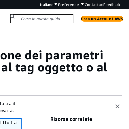
Italiano
Preferenze
Contattaci
Feedback
Crea un Account AWS
ione dei parametri
, al tag oggetto o al
o tra il
evarrà.
Risorse correlate
itto tra