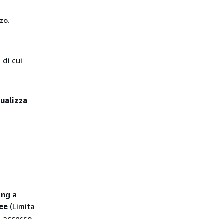
zo.
 di cui
sualizza
i
ing a
ree
(Limita
di accesso