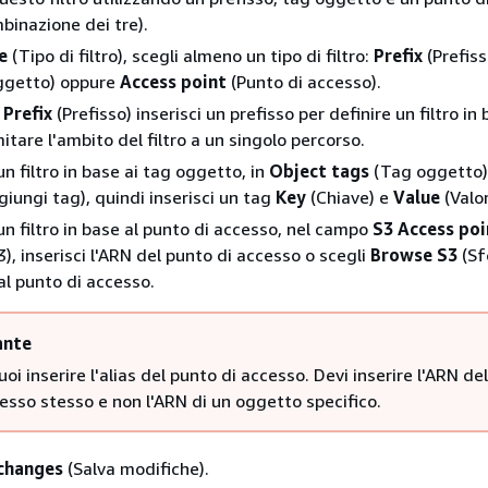
binazione dei tre).
e
(Tipo di filtro), scegli almeno un tipo di filtro:
Prefix
(Prefiss
ggetto) oppure
Access point
(Punto di accesso).
a
Prefix
(Prefisso) inserisci un prefisso per definire un filtro in 
mitare l'ambito del filtro a un singolo percorso.
un filtro in base ai tag oggetto, in
Object tags
(Tag oggetto),
iungi tag), quindi inserisci un tag
Key
(Chiave) e
Value
(Valor
un filtro in base al punto di accesso, nel campo
S3 Access poi
), inserisci l'ARN del punto di accesso o scegli
Browse S3
(Sf
al punto di accesso.
ante
oi inserire l'alias del punto di accesso. Devi inserire l'ARN de
esso stesso e non l'ARN di un oggetto specifico.
changes
(Salva modifiche).