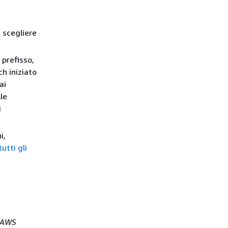
, scegliere
 prefisso,
h iniziato
ai
le
i
i,
utti gli
i AWS