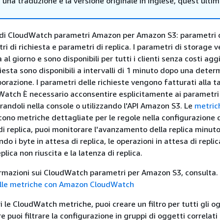
i una traduzione e la versione originale in Inglese, quest'ulti
i di CloudWatch parametri Amazon per Amazon S3: parametri 
i di richiesta e parametri di replica. I parametri di storage
 al giorno e sono disponibili per tutti i clienti senza costi aggi
iesta sono disponibili a intervalli di 1 minuto dopo una deter
borazione. I parametri delle richieste vengono fatturati alla ta
atch È necessario acconsentire esplicitamente ai parametri
randoli nella console o utilizzando l'API Amazon S3. Le
metric
ono metriche dettagliate per le regole nella configurazione di
di replica, puoi monitorare l'avanzamento della replica minuto
do i byte in attesa di replica, le operazioni in attesa di replica
plica non riuscita e la latenza di replica.
formazioni sui CloudWatch parametri per Amazon S3, consulta.
lle metriche con Amazon CloudWatch
le CloudWatch metriche, puoi creare un filtro per tutti gli og
 puoi filtrare la configurazione in gruppi di oggetti correlati 