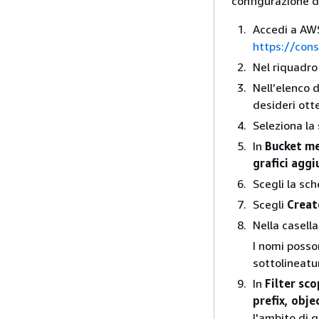
configurazione d
Accedi a AWS
https://con
Nel riquadro 
Nell’elenco 
desideri ott
Seleziona l
In
Bucket me
grafici aggi
Scegli la sc
Scegli
Create
Nella casell
I nomi posson
sottolineatu
In
Filter sc
prefix, obje
l'ambito di 