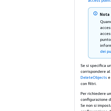
access point
Nota
Quando
acces
access
punto 
inform
dei p
Se si specifica u
corrispondere al 
DeleteObjects
con filtri.
Per richiedere un
configurazione d
Se non si imposta