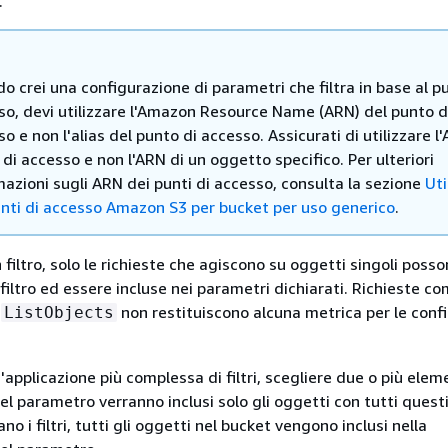
.
 crei una configurazione di parametri che filtra in base al p
so, devi utilizzare l'Amazon Resource Name (ARN) del punto d
o e non l'alias del punto di accesso. Assicurati di utilizzare l
di accesso e non l'ARN di un oggetto specifico. Per ulteriori
azioni sugli ARN dei punti di accesso, consulta la sezione
Uti
unti di accesso Amazon S3 per bucket per uso generico
.
n filtro, solo le richieste che agiscono su oggetti singoli poss
filtro ed essere incluse nei parametri dichiarati. Richieste c
e
non restituiscono alcuna metrica per le conf
ListObjects
'applicazione più complessa di filtri, scegliere due o più eleme
el parametro verranno inclusi solo gli oggetti con tutti quest
no i filtri, tutti gli oggetti nel bucket vengono inclusi nella