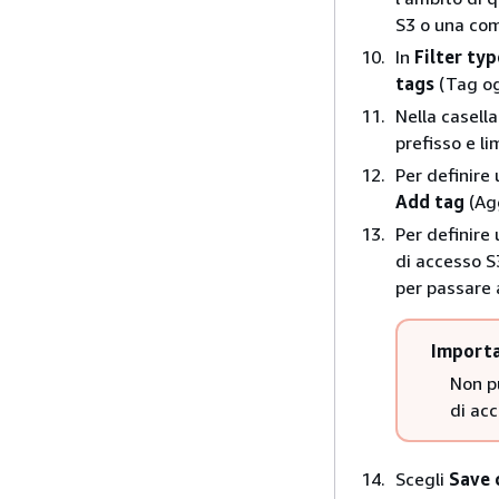
S3 o una com
In
Filter typ
tags
(Tag o
Nella casell
prefisso e li
Per definire 
Add tag
(Agg
Per definire 
di accesso S3
per passare 
Import
Non pu
di acc
Scegli
Save 