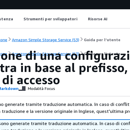
istenza
Strumenti per sviluppatori
Risorse AI
ione
Amazon Simple Storage Service (S3)
Guida per l’utente
ione di una configuraz
ione
Amazon Simple Storage Service (S3)
Guida per l’utente
ltra in base al prefisso
 di accesso
arkdown
Modalità Focus
no generate tramite traduzione automatica. In caso di conflitt
traduzione e la versione originale in Inglese, quest'ultima pr
sono generate tramite traduzione automatica. In caso di confl