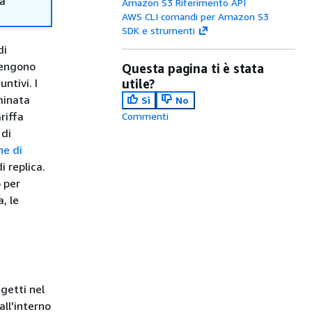
ma
Amazon S3 Riferimento API
AWS CLI comandi per Amazon S3
SDK e strumenti
di
 vengono
Questa pagina ti è stata
untivi. I
utile?
minata
Sì
No
riffa
Commenti
 di
he di
 replica.
 per
, le
getti nel
all'interno