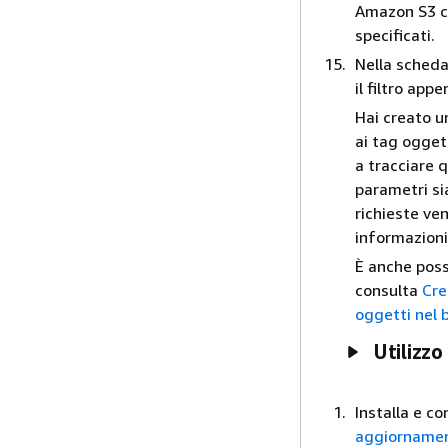
Amazon S3 cre
specificati.
Nella sched
il filtro app
Hai creato un
ai tag ogget
a tracciare q
parametri si
richieste ve
informazioni
È anche possi
consulta
Cre
oggetti nel 
Utilizzo
Installa e co
aggiornament