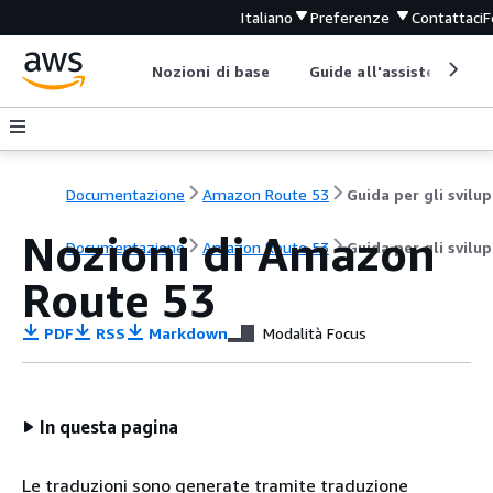
Italiano
Preferenze
Contattaci
F
Nozioni di base
Guide all'assistenza
Documentazione
Amazon Route 53
G
Nozioni di Amazon
Documentazione
Amazon Route 53
Guida per gli svilu
Route 53
PDF
RSS
Markdown
Modalità Focus
In questa pagina
Le traduzioni sono generate tramite traduzione