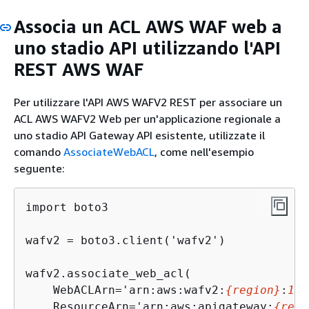
Associa un ACL AWS WAF web a
uno stadio API utilizzando l'API
REST AWS WAF
Per utilizzare l'API AWS WAFV2 REST per associare un
ACL AWS WAFV2 Web per un'applicazione regionale a
uno stadio API Gateway API esistente, utilizzate il
comando
AssociateWebACL
, come nell'esempio
seguente:
import boto3

wafv2 = boto3.client('wafv2')

wafv2.associate_web_acl(

    WebACLArn='arn:aws:wafv2:
{
region}
:
111
    ResourceArn='arn:aws:apigateway:
{
regi