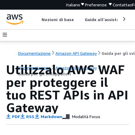
Italiano
Preferenze
Contattaci
F
Nozioni di base
Guide all'assistenza
Documentazione
Amazon API Gateway
Utilizzalo AWS WAF
Documentazione
Amazon API Gateway
Guida per gli sviluppatori
per proteggere il
tuo REST APIs in API
Gateway
PDF
RSS
Markdown
Modalità Focus