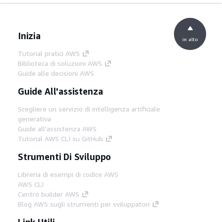
Inizia
in alto
Tutorial pratici AWS
Biblioteca di soluzioni AWS
Guide alle decisioni AWS
Guide All'assistenza
Scegliere un servizio di intelligenza artificiale
generativa
Guide all'assistenza AWS
Tutorial AWS CLI su GitHub
Strumenti Di Sviluppo
Libreria di esempi di codice AWS
AWS CLI
Centro builder AWS
Blog AWS sugli strumenti per sviluppatori
Link Utili