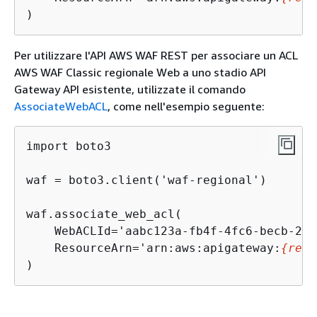
)
Per utilizzare l'API AWS WAF REST per associare un ACL
AWS WAF Classic regionale Web a uno stadio API
Gateway API esistente, utilizzate il comando
AssociateWebACL
, come nell'esempio seguente:
import boto3

waf = boto3.client('waf-regional')

waf.associate_web_acl(

    WebACLId='aabc123a-fb4f-4fc6-becb-2b0
    ResourceArn='arn:aws:apigateway:
{
regi
)