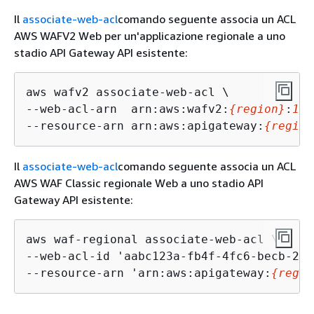
Il
associate-web-acl
comando seguente associa un ACL
AWS WAFV2 Web per un'applicazione regionale a uno
stadio API Gateway API esistente:
aws wafv2 associate-web-acl \

--web-acl-arn  arn:aws:wafv2:
{
region}
:
111
--resource-arn arn:aws:apigateway:
{
region
Il
associate-web-acl
comando seguente associa un ACL
AWS WAF Classic regionale Web a uno stadio API
Gateway API esistente:
aws waf-regional associate-web-acl \

--web-acl-id 'aabc123a-fb4f-4fc6-becb-2b0
--resource-arn 'arn:aws:apigateway:
{
regio