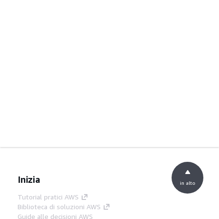
Inizia
in alto
Tutorial pratici AWS
Biblioteca di soluzioni AWS
Guide alle decisioni AWS