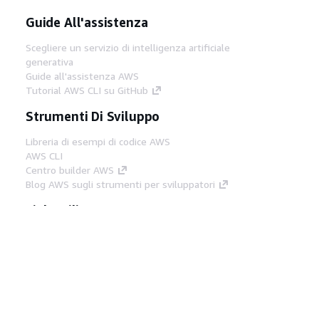
Guide All'assistenza
Scegliere un servizio di intelligenza artificiale
generativa
Guide all'assistenza AWS
Tutorial AWS CLI su GitHub
Strumenti Di Sviluppo
Libreria di esempi di codice AWS
AWS CLI
Centro builder AWS
Blog AWS sugli strumenti per sviluppatori
Link Utili
Scarica il server MCP di AWS Docs
Accedi alla Console AWS
Forum di AWS re:Post
Privacy
Condizioni del sito
Preferenze
cookie
© 2026, Amazon Web Services, Inc. o