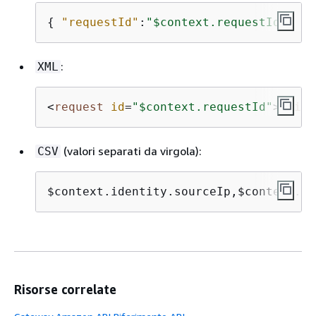
{
"requestId"
:
"$context.requestId"
, 
"i
:
XML
<
request
id
=
"$context.requestId"
>
<
ip
>
(valori separati da virgola):
CSV
$context.identity.sourceIp,$context.re
Risorse correlate