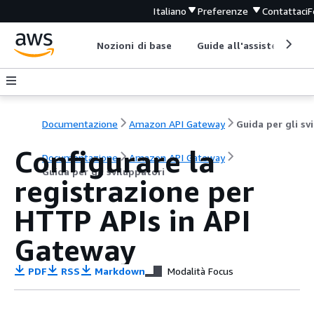
Italiano
Preferenze
Contattaci
F
Nozioni di base
Guide all'assistenza
Documentazione
Amazon API Gateway
Configurare la
Documentazione
Amazon API Gateway
Guida per gli sviluppatori
registrazione per
HTTP APIs in API
Gateway
PDF
RSS
Markdown
Modalità Focus