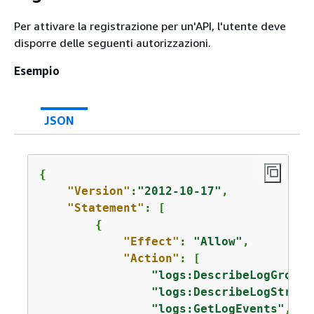
Per attivare la registrazione per un'API, l'utente deve
disporre delle seguenti autorizzazioni.
Esempio
JSON
{
"Version"
:
"2012-10-17"
,

"Statement"
: [

{
"Effect"
: 
"Allow"
,

"Action"
: [

"logs:DescribeLogGroups
"logs:DescribeLogStream
"logs:GetLogEvents"
,
