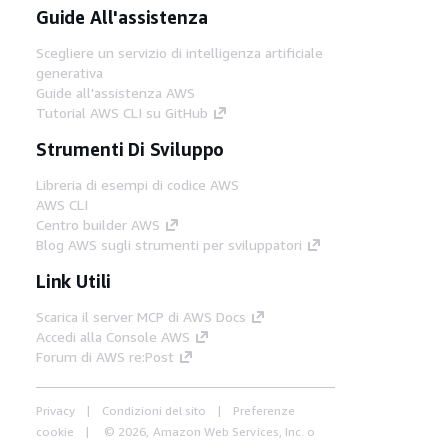
Guide All'assistenza
Scegliere un servizio di intelligenza artificiale
generativa
Guide all'assistenza AWS
Tutorial AWS CLI su GitHub
Strumenti Di Sviluppo
Libreria di esempi di codice AWS
AWS CLI
Centro builder AWS
Blog AWS sugli strumenti per sviluppatori
Link Utili
Scarica il server MCP di AWS Docs
Accedi alla Console AWS
Forum di AWS re:Post
Privacy
Condizioni del sito
Preferenze
cookie
© 2026, Amazon Web Services, Inc. o