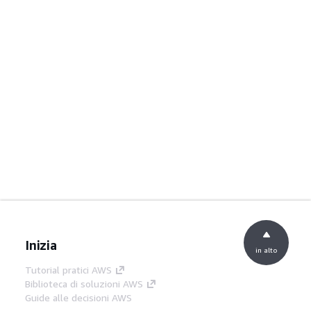
Inizia
in alto
Tutorial pratici AWS
Biblioteca di soluzioni AWS
Guide alle decisioni AWS