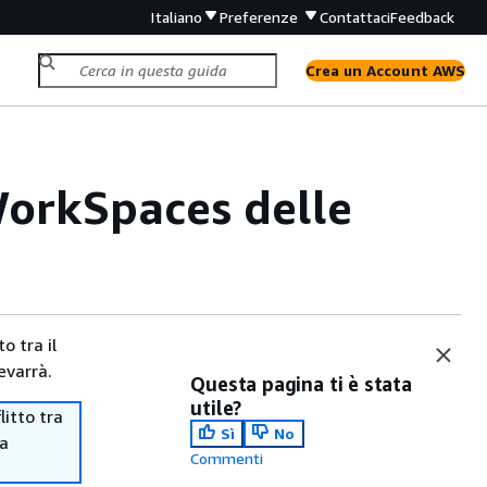
Italiano
Preferenze
Contattaci
Feedback
Crea un Account AWS
WorkSpaces delle
o tra il
evarrà.
Questa pagina ti è stata
utile?
itto tra
Sì
No
ma
Commenti