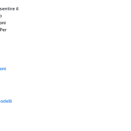
entire il
o
oni
 Per
oni
odelli