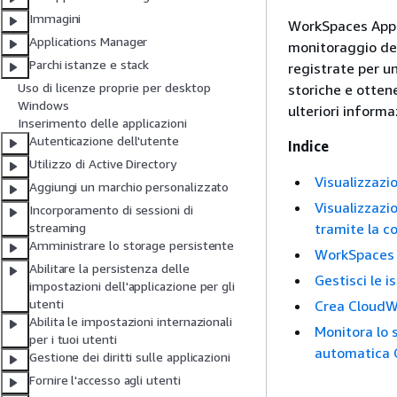
Immagini
WorkSpaces Appli
Applications Manager
monitoraggio det
Parchi istanze e stack
registrate per u
Uso di licenze proprie per desktop
storiche e ottene
Windows
ulteriori informa
Inserimento delle applicazioni
Autenticazione dell'utente
Indice
Utilizzo di Active Directory
Visualizzazio
Aggiungi un marchio personalizzato
Visualizzazio
Incorporamento di sessioni di
tramite la c
streaming
Amministrare lo storage persistente
WorkSpaces M
Abilitare la persistenza delle
Gestisci le i
impostazioni dell'applicazione per gli
utenti
Crea CloudW
Abilita le impostazioni internazionali
Monitora lo 
per i tuoi utenti
automatica
Gestione dei diritti sulle applicazioni
Fornire l'accesso agli utenti