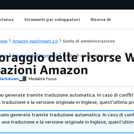
istenza
Strumenti per sviluppatori
Risorse AI
ione
Amazon AppStream 2.0
Guida di amministrazione
oraggio delle risorse 
ione
Amazon AppStream 2.0
Guida di amministrazione
cazioni Amazon
arkdown
Modalità Focus
no generate tramite traduzione automatica. In caso di conflitt
traduzione e la versione originale in Inglese, quest'ultima pr
sono generate tramite traduzione automatica. In caso di confl
i una traduzione e la versione originale in Inglese, quest'ulti