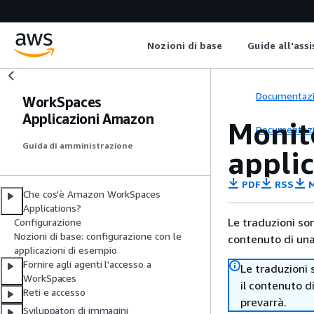
Nozioni di base
Guide all'ass
Documentaz
WorkSpaces
Applicazioni Amazon
Monit
Documentaz
Guida di amministrazione
appli
PDF
RSS
M
Che cos'è Amazon WorkSpaces
Applications?
Le traduzioni so
Configurazione
Nozioni di base: configurazione con le
contenuto di una 
applicazioni di esempio
Fornire agli agenti l'accesso a
Le traduzioni 
WorkSpaces
il contenuto d
Reti e accesso
prevarrà.
Sviluppatori di immagini