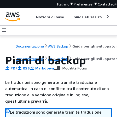
Italiano
Preferenze
Contattaci
F
Nozioni di base
Guide all'assistenza
Documentazione
AWS Backup
Guida per gli sviluppator
Piani di backup
Documentazione
AWS Backup
Guida per gli sviluppator
PDF
RSS
Markdown
Modalità Focus
Le traduzioni sono generate tramite traduzione
automatica. In caso di conflitto tra il contenuto di una
traduzione e la versione originale in Inglese,
quest'ultima prevarrà.
Le traduzioni sono generate tramite traduzione