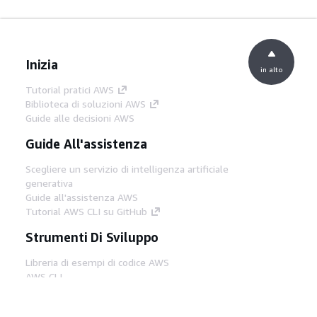
Inizia
in alto
Tutorial pratici AWS
Biblioteca di soluzioni AWS
Guide alle decisioni AWS
Guide All'assistenza
Scegliere un servizio di intelligenza artificiale
generativa
Guide all'assistenza AWS
Tutorial AWS CLI su GitHub
Strumenti Di Sviluppo
Libreria di esempi di codice AWS
AWS CLI
Centro builder AWS
Blog AWS sugli strumenti per sviluppatori