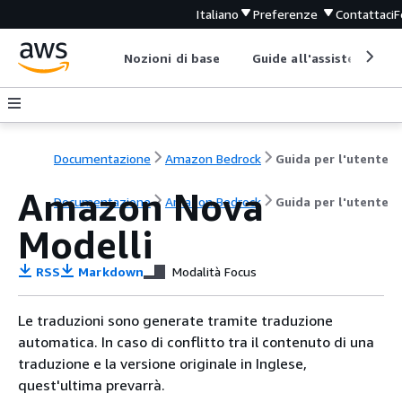
Italiano
Preferenze
Contattaci
F
Nozioni di base
Guide all'assistenza
Documentazione
Amazon Bedrock
Guida per l'utente
Amazon Nova
Documentazione
Amazon Bedrock
Guida per l'utente
Modelli
RSS
Markdown
Modalità Focus
Le traduzioni sono generate tramite traduzione
automatica. In caso di conflitto tra il contenuto di una
traduzione e la versione originale in Inglese,
quest'ultima prevarrà.