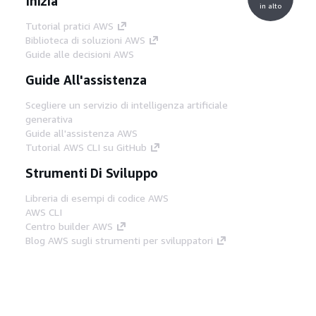
Inizia
in alto
Tutorial pratici AWS
Biblioteca di soluzioni AWS
Guide alle decisioni AWS
Guide All'assistenza
Scegliere un servizio di intelligenza artificiale
generativa
Guide all'assistenza AWS
Tutorial AWS CLI su GitHub
Strumenti Di Sviluppo
Libreria di esempi di codice AWS
AWS CLI
Centro builder AWS
Blog AWS sugli strumenti per sviluppatori
Link Utili
Scarica il server MCP di AWS Docs
Accedi alla Console AWS