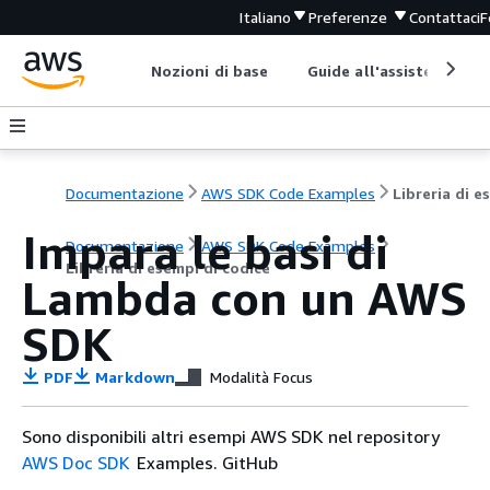
Italiano
Preferenze
Contattaci
F
Nozioni di base
Guide all'assistenza
Documentazione
AWS SDK Code Examples
Impara le basi di
Documentazione
AWS SDK Code Examples
Libreria di esempi di codice
Lambda con un AWS
SDK
PDF
Markdown
Modalità Focus
Sono disponibili altri esempi AWS SDK nel repository
AWS Doc SDK
Examples. GitHub