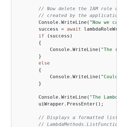
// Now delete the IAM role crea
// created by the application.
        Console.WriteLine(
"Now we can d
        success = 
await
 lambdaRoleWrapp
if
 (success)

{
            Console.WriteLine(
"The role
        }

else
{
            Console.WriteLine(
"Couldn't
        }

        Console.WriteLine(
"The Lambda S
        uiWrapper.PressEnter();

// Displays a formatted list of
// LambdaMethods.ListFunctions.