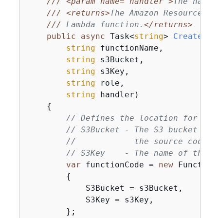
///
<param name="handler">
The name 
///
<returns>
The Amazon Resource Na
///
 Lambda function.
</returns>
public
async
 Task<
string
> 
CreateLam
string
 functionName,

string
 s3Bucket,

string
 s3Key,

string
 role,

string
 handler
)
{
// Defines the location for the
// S3Bucket - The S3 bucket whe
//            the source code i
// S3Key    - The name of the f
var
 functionCode = 
new
 Function
{
            S3Bucket = s3Bucket,

            S3Key = s3Key,

        };
