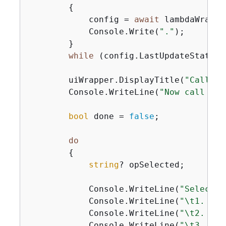
{
            config = 
await
 lambdaWrappe
            Console.Write(
"."
);

        }

while
 (config.LastUpdateStatus 
        uiWrapper.DisplayTitle(
"Call up
        Console.WriteLine(
"Now call the
bool
 done = 
false
;

do
{
string
? opSelected;

            Console.WriteLine(
"Select t
            Console.WriteLine(
"\t1. add
            Console.WriteLine(
"\t2. sub
            Console.WriteLine(
"\t3. mul