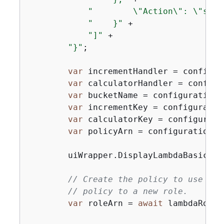
"        \"Action\": \"sts:
"    }"
 +

"]"
 +

"}"
;

var
 incrementHandler = configur
var
 calculatorHandler = configu
var
 bucketName = configuration[
var
 incrementKey = configuratio
var
 calculatorKey = configurati
var
 policyArn = configuration[
"
        uiWrapper.DisplayLambdaBasicsOve
// Create the policy to use wit
// policy to a new role.
var
 roleArn = 
await
 lambdaRoleW