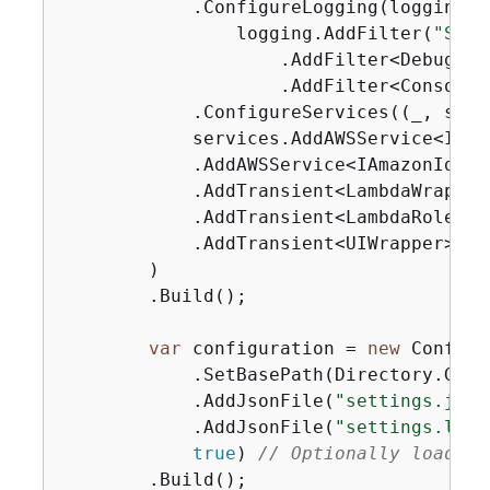
            .ConfigureLogging(logging =>
                logging.AddFilter(
"Syst
                    .AddFilter<DebugLog
                    .AddFilter<ConsoleL
            .ConfigureServices((_, servi
            services.AddAWSService<IAma
            .AddAWSService<IAmazonIdent
            .AddTransient<LambdaWrapper>
            .AddTransient<LambdaRoleWrap
            .AddTransient<UIWrapper>()

        )

        .Build();

var
 configuration = 
new
 Configu
            .SetBasePath(Directory.GetC
            .AddJsonFile(
"settings.json
            .AddJsonFile(
"settings.loca
true
) 
// Optionally load lo
        .Build();
