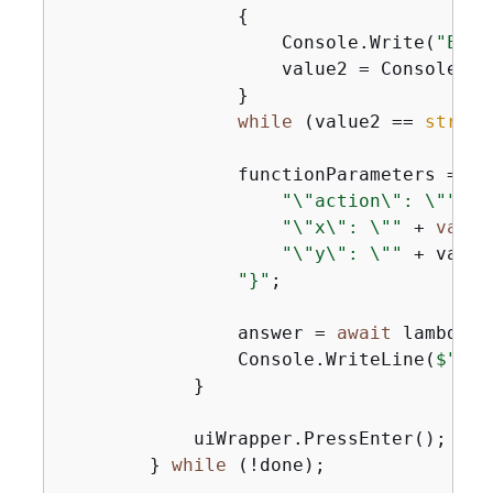
{
                    Console.Write(
"Ente
                    value2 = Console.Rea
                }

while
 (value2 == 
string
                functionParameters = 
"
{
"\"action\": \""
 + 
"\"x\": \""
 + 
value
"\"y\": \""
 + value
"}"
;

                answer = 
await
 lambdaWr
                Console.WriteLine(
$"The
            }

            uiWrapper.PressEnter();

        } 
while
 (!done);
