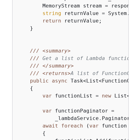
        MemoryStream stream = response.P
string
 returnValue = System.Tex
return
 returnValue;

    }

///
<summary>
///
 Get a list of Lambda functions.
///
</summary>
///
<returns>
A list of FunctionConf
public
async
 Task<List<FunctionConf
{
var
 functionList = 
new
 List<Fun
var
 functionPaginator =

            _lambdaService.Paginators.L
await
foreach
 (
var
 function 
in
 
{