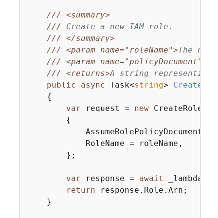
///
<summary>
///
 Create a new IAM role.
///
</summary>
///
<param name="roleName">
The name
///
<param name="policyDocument">
Th
///
<returns>
A string representing 
public
async
 Task<
string
> 
CreateLam
{
var
 request = 
new
 CreateRoleRequ
{
            AssumeRolePolicyDocument = 
            RoleName = roleName,

        };

var
 response = 
await
 _lambdaRol
return
 response.Role.Arn;

    }
