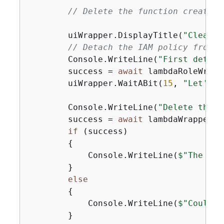
// Delete the function created 
        uiWrapper.DisplayTitle(
"Clean u
// Detach the IAM policy from t
        Console.WriteLine(
"First detach
        success = 
await
 lambdaRoleWrapp
        uiWrapper.WaitABit(
15
, 
"Let's w
        Console.WriteLine(
"Delete the A
        success = 
await
 lambdaWrapper.D
if
 (success)

{
            Console.WriteLine(
$"The 
{
fu
        }

else
{
            Console.WriteLine(
$"Could n
        }
