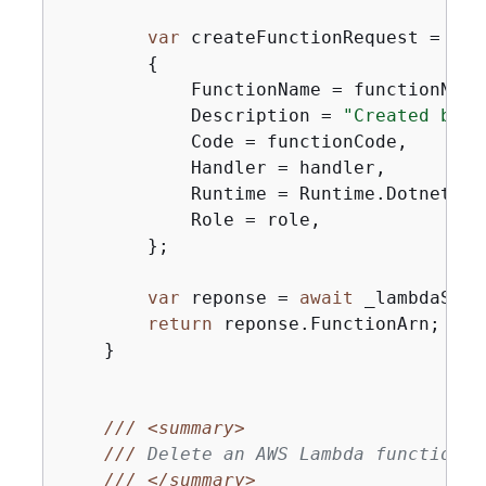
var
 createFunctionRequest = 
new
{
            FunctionName = functionName,
            Description = 
"Created by t
            Code = functionCode,

            Handler = handler,

            Runtime = Runtime.Dotnet6,

            Role = role,

        };

var
 reponse = 
await
 _lambdaServ
return
 reponse.FunctionArn;

    }

///
<summary>
///
 Delete an AWS Lambda function.
///
</summary>