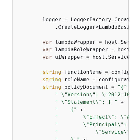
        logger = LoggerFactory.Create(b
            .CreateLogger<LambdaBasics>(
var
 lambdaWrapper = host.Servic
var
 lambdaRoleWrapper = host.Se
var
 uiWrapper = host.Services.G
string
 functionName = configura
string
 roleName = configuration
string
 policyDocument = 
"
{
"
 +

" \"Version\": \"2012-10-17
" \"Statement\": [ "
 +

"    
{
"
 +

"        \"Effect\": \"Allo
"        \"Principal\": 
{
"
 
"            \"Service\": \
"    },"
 +
