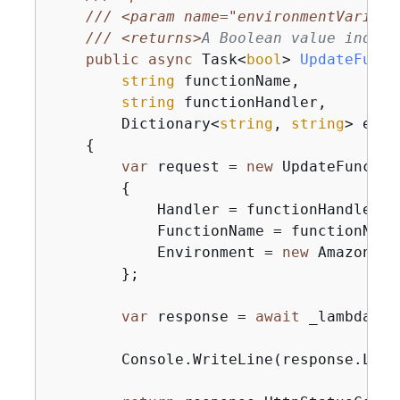
///
<param name="environmentVariabl
///
<returns>
A Boolean value indica
public
async
 Task<
bool
> 
UpdateFunct
string
 functionName,

string
 functionHandler,

        Dictionary<
string
, 
string
> envi
{
var
 request = 
new
 UpdateFunctio
{
            Handler = functionHandler,

            FunctionName = functionName,
            Environment = 
new
 Amazon.La
        };

var
 response = 
await
 _lambdaSer
        Console.WriteLine(response.LastM