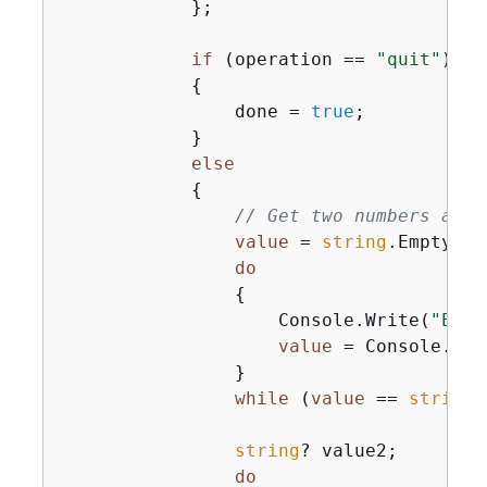
            };

if
 (operation == 
"quit"
)

{
                done = 
true
;

            }

else
{
// Get two numbers and 
value
 = 
string
.Empty;

do
{
                    Console.Write(
"Ente
value
 = Console.Rea
                }

while
 (
value
 == 
string
.
string
? value2;

do