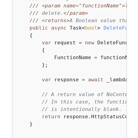
///
<param name="functionName">
The 
///
 delete.
</param>
///
<returns>
A Boolean value that i
public
async
 Task<
bool
> 
DeleteFunct
{
var
 request = 
new
 DeleteFunctio
{
            FunctionName = functionName,
        };

var
 response = 
await
 _lambdaSer
// A return value of NoContent 
// In this case, the function w
// is intentionally blank.
return
 response.HttpStatusCode 
    }
