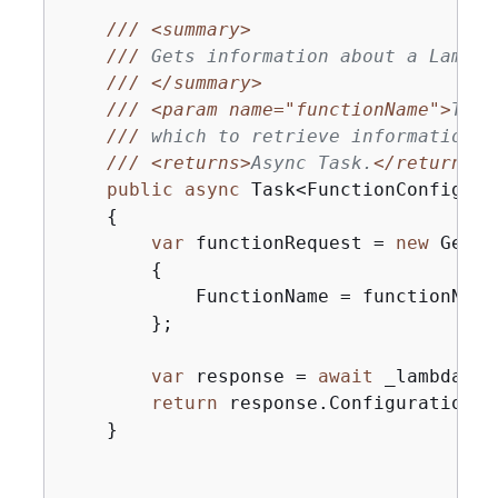
///
<summary>
///
 Gets information about a Lambda
///
</summary>
///
<param name="functionName">
The 
///
 which to retrieve information.
<
///
<returns>
Async Task.
</returns>
public
async
 Task<FunctionConfigura
{
var
 functionRequest = 
new
 GetFu
{
            FunctionName = functionName,
        };

var
 response = 
await
 _lambdaSer
return
 response.Configuration;

    }
