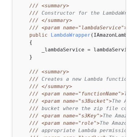
///
<summary>
///
 Constructor for the LambdaWrapp
///
</summary>
///
<param name="lambdaService">
An 
public
LambdaWrapper
(
IAmazonLambda 
{
        _lambdaService = lambdaService;

    }

///
<summary>
///
 Creates a new Lambda function.
///
</summary>
///
<param name="functionName">
The 
///
<param name="s3Bucket">
The Amaz
///
 bucket where the zip file conta
///
<param name="s3Key">
The Amazon 
///
<param name="role">
The Amazon R
///
 appropriate Lambda permissions.