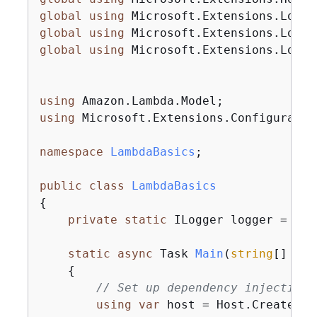
global
using
global
using
global
using
 Microsoft.Extensions.Loggi
using
using
 Microsoft.Extensions.Configuration
namespace
LambdaBasics
;

public
class
LambdaBasics
{
private
static
 ILogger logger = 
nul
static
async
 Task 
Main
(
string
[] arg
{
// Set up dependency injection 
using
var
 host = Host.CreateDef