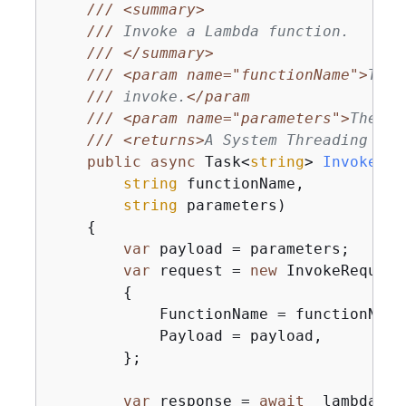
///
<summary>
///
 Invoke a Lambda function.
///
</summary>
///
<param name="functionName">
The 
///
 invoke.
</param

    /// <param name="parameters">
The pa
///
<returns>
A System Threading Tas
public
async
 Task<
string
> 
InvokeFun
string
 functionName,

string
 parameters
)
{
var
 payload = parameters;

var
 request = 
new
 InvokeRequest

{
            FunctionName = functionName,
            Payload = payload,

        };

var
 response = 
await
 _lambdaSer