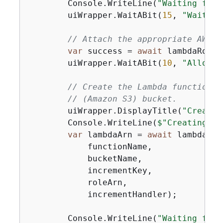
        Console.WriteLine(
"Waiting for 
        uiWrapper.WaitABit(
15
, 
"Wait un
// Attach the appropriate AWS I
var
 success = 
await
 lambdaRoleW
        uiWrapper.WaitABit(
10
, 
"Allow t
// Create the Lambda function u
// (Amazon S3) bucket.
        uiWrapper.DisplayTitle(
"Create 
        Console.WriteLine(
$"Creating th
var
 lambdaArn = 
await
 lambdaWra
            functionName,

            bucketName,

            incrementKey,

            roleArn,

            incrementHandler);

        Console.WriteLine(
"Waiting for 