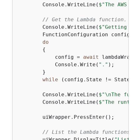
        Console.WriteLine(
$"The AWS Lam
// Get the Lambda function.
        Console.WriteLine(
$"Getting the
        FunctionConfiguration config;

do
{
            config = 
await
 lambdaWrappe
            Console.Write(
"."
);

        }

while
 (config.State != State.Act
        Console.WriteLine(
$"\nThe funct
        Console.WriteLine(
$"The runtime
        uiWrapper.PressEnter();

// List the Lambda functions.
        uiWrapper.DisplayTitle(
"Listing