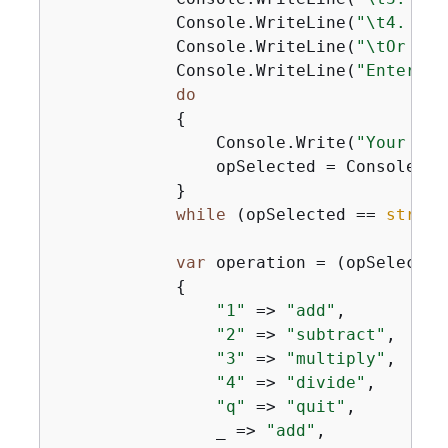
            Console.WriteLine(
"\t4. div
            Console.WriteLine(
"\tOr ent
            Console.WriteLine(
"Enter th
do
{
                Console.Write(
"Your cho
                opSelected = Console.Rea
            }

while
 (opSelected == 
string
var
 operation = (opSelected
{
"1"
 => 
"add"
,

"2"
 => 
"subtract"
,

"3"
 => 
"multiply"
,

"4"
 => 
"divide"
,

"q"
 => 
"quit"
,

                _ => 
"add"
,
