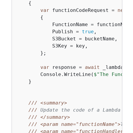
{
var
 functionCodeRequest = 
new
 U
{
            FunctionName = functionName,
            Publish = 
true
,

            S3Bucket = bucketName,

            S3Key = key,

        };

var
 response = 
await
 _lambdaSer
        Console.WriteLine(
$"The Functio
    }

///
<summary>
///
 Update the code of a Lambda fun
///
</summary>
///
<param name="functionName">
The 
///
<param name="functionHandler">
T