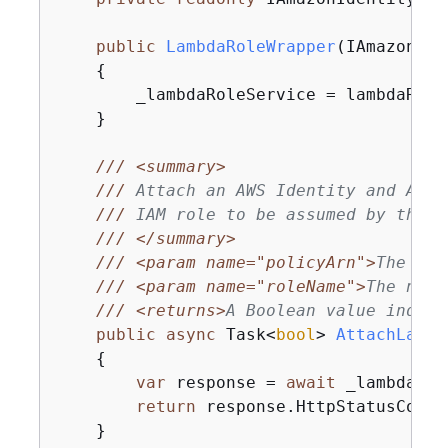
public
LambdaRoleWrapper
(
IAmazonIde
{
        _lambdaRoleService = lambdaRoleS
    }

///
<summary>
///
 Attach an AWS Identity and Acce
///
 IAM role to be assumed by the A
///
</summary>
///
<param name="policyArn">
The Ama
///
<param name="roleName">
The name
///
<returns>
A Boolean value indica
public
async
 Task<
bool
> 
AttachLambd
{
var
 response = 
await
 _lambdaRol
return
 response.HttpStatusCode 
    }
