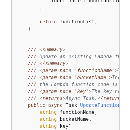
            functionList.Add(function);

        }

return
 functionList;

    }

///
<summary>
///
 Update an existing Lambda funct
///
</summary>
///
<param name="functionName">
The 
///
<param name="bucketName">
The bu
///
 the Lambda function code is sto
///
<param name="key">
The key name 
///
<returns>
Async Task.
</returns>
public
async
 Task 
UpdateFunctionCod
string
 functionName,

string
 bucketName,

string
 key
)