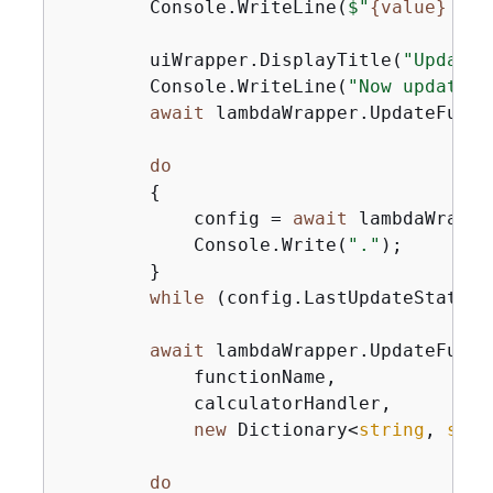
        Console.WriteLine(
$"
{
value
}
 + 1
        uiWrapper.DisplayTitle(
"Update 
        Console.WriteLine(
"Now update t
await
 lambdaWrapper.UpdateFunct
do
{
            config = 
await
 lambdaWrappe
            Console.Write(
"."
);

        }

while
 (config.LastUpdateStatus 
await
 lambdaWrapper.UpdateFunct
            functionName,

            calculatorHandler,

new
 Dictionary<
string
, 
stri
do