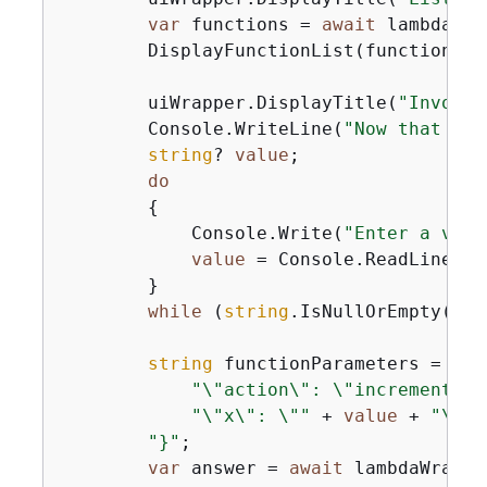
var
 functions = 
await
 lambdaWra
        DisplayFunctionList(functions);

        uiWrapper.DisplayTitle(
"Invoke 
        Console.WriteLine(
"Now that it 
string
? 
value
;

do
{
            Console.Write(
"Enter a valu
value
 = Console.ReadLine();

        }

while
 (
string
.IsNullOrEmpty(
val
string
 functionParameters = 
"
{
"
"\"action\": \"increment\",
"\"x\": \""
 + 
value
 + 
"\""
 
"}"
;

var
 answer = 
await
 lambdaWrappe