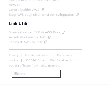
AWS CLI
Centro builder AWS
Blog AWS sugli strumenti per sviluppatori
Link Utili
Scarica il server MCP di AWS Docs
Accedi alla Console AWS
Forum di AWS re:Post
Privacy
Condizioni del sito
Preferenze
cookie
© 2026, Amazon Web Services, Inc. o
società affiliate. Tutti i diritti riservati.
Italiano