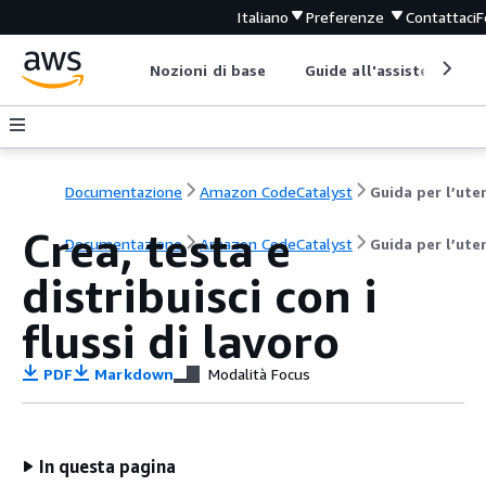
Italiano
Preferenze
Contattaci
F
Nozioni di base
Guide all'assistenza
Documentazione
Amazon CodeCatalyst
Guida per l’ute
Crea, testa e
Documentazione
Amazon CodeCatalyst
Guida per l’ute
distribuisci con i
flussi di lavoro
PDF
Markdown
Modalità Focus
In questa pagina