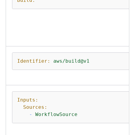
Build:
Identifier:
aws/build@v1
Inputs:
Sources:
-
WorkflowSource