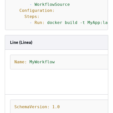
-
WorkflowSource
Configuration:
Steps:
-
Run:
docker
build
-t
MyApp:late
Line (Linea)
Name:
MyWorkflow
SchemaVersion:
1.0