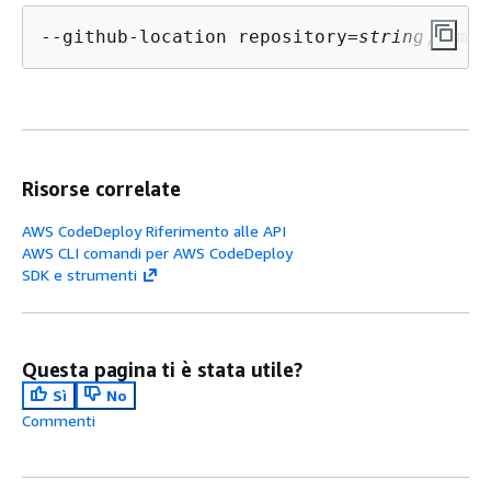
--github-location repository=
string
,commi
Risorse correlate
AWS CodeDeploy Riferimento alle API
AWS CLI comandi per AWS CodeDeploy
SDK e strumenti
Questa pagina ti è stata utile?
Sì
No
Commenti