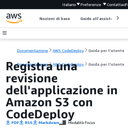
Italiano
Preferenze
Contattaci
F
Nozioni di base
Guide all'assistenza
Documentazione
AWS CodeDeploy
Guida per l’utente
Registra una
Documentazione
AWS CodeDeploy
Guida per l’utente
revisione
dell'applicazione in
Amazon S3 con
CodeDeploy
PDF
RSS
Markdown
Modalità Focus