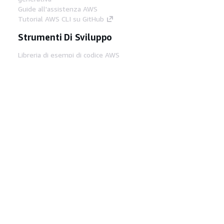
Guide all'assistenza AWS
Tutorial AWS CLI su GitHub
Strumenti Di Sviluppo
Libreria di esempi di codice AWS
AWS CLI
Centro builder AWS
Blog AWS sugli strumenti per sviluppatori
Link Utili
Scarica il server MCP di AWS Docs
Accedi alla Console AWS
Forum di AWS re:Post
Privacy
Condizioni del sito
Preferenze
cookie
© 2026, Amazon Web Services, Inc. o
società affiliate. Tutti i diritti riservati.
Italiano