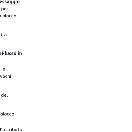
messaggio
,
per
n blocco
cita
l
Flusso in
 in
ovochi
 del
blocco
l’attributo