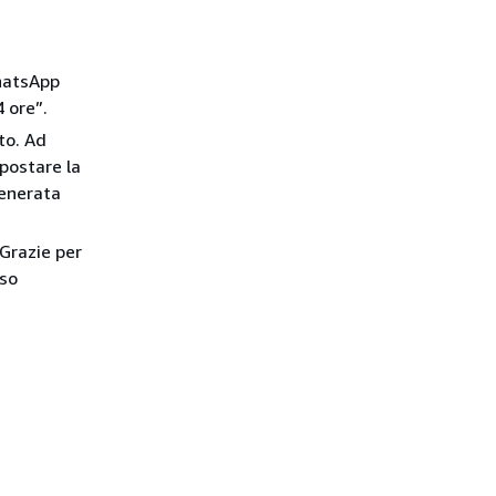
hatsApp
 ore”.
to. Ad
postare la
generata
Grazie per
sso