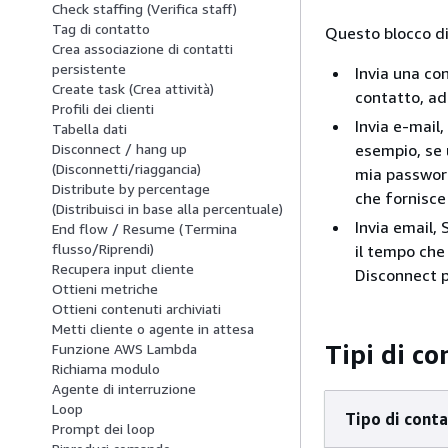
Check staffing (Verifica staff)
Tag di contatto
Questo blocco di 
Crea associazione di contatti
persistente
Invia una c
Create task (Crea attività)
contatto, ad
Profili dei clienti
Invia e-mail
Tabella dati
esempio, se 
Disconnect / hang up
(Disconnetti/riaggancia)
mia password
Distribute by percentage
che fornisce 
(Distribuisci in base alla percentuale)
Invia email,
End flow / Resume (Termina
flusso/Riprendi)
il tempo che
Recupera input cliente
Disconnect p
Ottieni metriche
Ottieni contenuti archiviati
Metti cliente o agente in attesa
Tipi di co
Funzione AWS Lambda
Richiama modulo
Agente di interruzione
Loop
Tipo di cont
Prompt dei loop