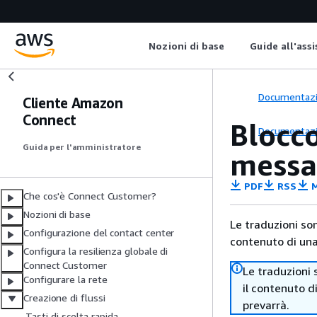
Nozioni di base
Guide all'ass
Documentaz
Cliente Amazon
Connect
Blocco
Documentaz
Guida per l'amministratore
messa
PDF
RSS
M
Che cos'è Connect Customer?
Nozioni di base
Le traduzioni so
Configurazione del contact center
contenuto di una 
Configura la resilienza globale di
Connect Customer
Le traduzioni 
Configurare la rete
il contenuto d
Creazione di flussi
prevarrà.
Tasti di scelta rapida