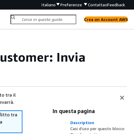
Italiano
Preferenze
Contattaci
Feedback
Crea un Account AWS
Customer: Invia
o tra il
evarrà.
In questa pagina
itto tra
ma
Description
Casi d’uso per questo blocco