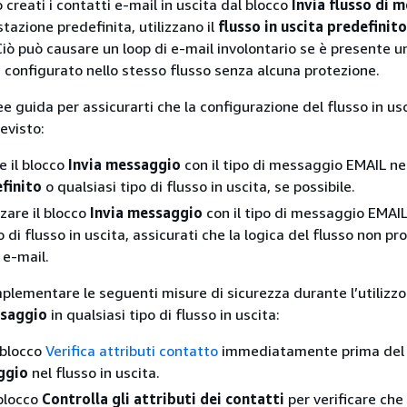
reati i contatti e-mail in uscita dal blocco
Invia flusso di 
tazione predefinita, utilizzano il
flusso in uscita predefinito
 Ciò può causare un loop di e-mail involontario se è presente u
o
configurato nello stesso flusso senza alcuna protezione.
e guida per assicurarti che la configurazione del flusso in us
evisto:
e il blocco
Invia messaggio
con il tipo di messaggio EMAIL ne
finito
o qualsiasi tipo di flusso in uscita, se possibile.
zzare il blocco
Invia messaggio
con il tipo di messaggio EMAIL
o di flusso in uscita, assicurati che la logica del flusso non pr
 e-mail.
mplementare le seguenti misure di sicurezza durante l’utilizzo
ssaggio
in qualsiasi tipo di flusso in uscita:
 blocco
Verifica attributi contatto
immediatamente prima del 
ggio
nel flusso in uscita.
 blocco
Controlla gli attributi dei contatti
per verificare che 