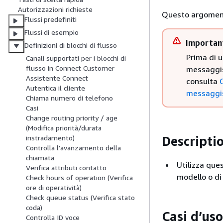
Autorizzazioni richieste
Questo argomento 
Flussi predefiniti
Flussi di esempio
Importan
Definizioni di blocchi di flusso
Prima di u
Canali supportati per i blocchi di
flusso in Connect Customer
messaggis
Assistente Connect
consulta
Autentica il cliente
messaggis
Chiama numero di telefono
Casi
Change routing priority / age
(Modifica priorità/durata
Descripti
instradamento)
Controlla l'avanzamento della
chiamata
Utilizza ques
Verifica attributi contatto
modello o di
Check hours of operation (Verifica
ore di operatività)
Check queue status (Verifica stato
coda)
Casi d’us
Controlla ID voce