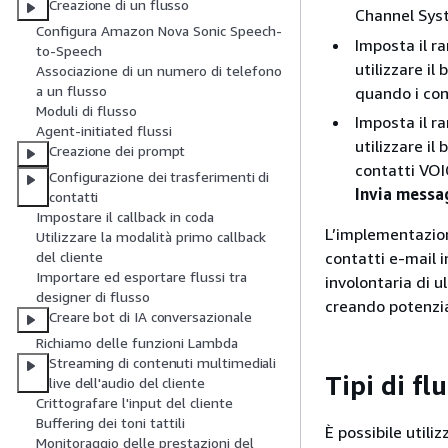
Creazione di un flusso
Channel Sys
Configura Amazon Nova Sonic Speech-
Imposta il r
to-Speech
utilizzare il
Associazione di un numero di telefono
a un flusso
quando i cont
Moduli di flusso
Imposta il 
Agent-initiated flussi
utilizzare il
Creazione dei prompt
contatti VOI
Configurazione dei trasferimenti di
Invia messa
contatti
Impostare il callback in coda
L’implementazione
Utilizzare la modalità primo callback
contatti e-mail in
del cliente
Importare ed esportare flussi tra
involontaria di u
designer di flusso
creando potenzia
Creare bot di IA conversazionale
Richiamo delle funzioni Lambda
Streaming di contenuti multimediali
Tipi di fl
live dell'audio del cliente
Crittografare l'input del cliente
Buffering dei toni tattili
È possibile util
Monitoraggio delle prestazioni del