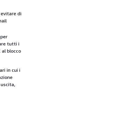
evitare di
mail
per
re tutti i
 al blocco
i in cui i
eazione
 uscita,