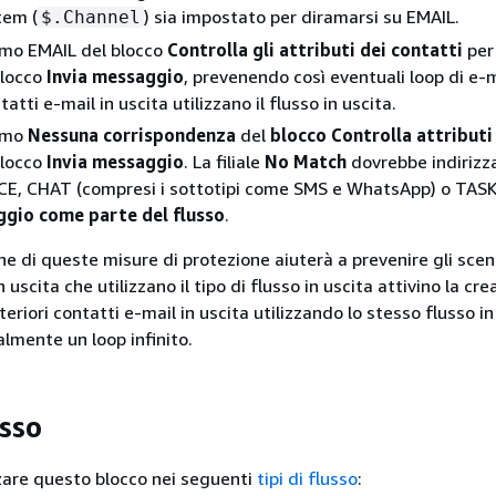
tem (
) sia impostato per diramarsi su EMAIL.
$.Channel
amo EMAIL del blocco
Controlla gli attributi dei contatti
per 
 blocco
Invia messaggio
, prevenendo così eventuali loop di e-
atti e-mail in uscita utilizzano il flusso in uscita.
ramo
Nessuna corrispondenza
del
blocco Controlla attributi
 blocco
Invia messaggio
. La filiale
No Match
dovrebbe indirizza
CE, CHAT (compresi i sottotipi come SMS e WhatsApp) o TASK
ggio come parte del flusso
.
 di queste misure di protezione aiuterà a prevenire gli scenar
 uscita che utilizzano il tipo di flusso in uscita attivino la cr
lteriori contatti e-mail in uscita utilizzando lo stesso flusso in
lmente un loop infinito.
usso
izzare questo blocco nei seguenti
tipi di flusso
: