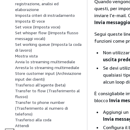
Quando vengono c
registrazione, analisi ed
questi, per impos
elaborazione
inviare l’e-mail.
Imposta criteri di instradamento
Imposta ID voce
Invia messaggi
Set voice (Imposta voce)
Set whisper flow ()Imposta flusso
Segui queste line
messaggi vocali)
funzioni come pr
Set working queue (Imposta la coda
di lavoro)
Non utilizzar
Mostra vista
uscita prede
Avvia lo streaming multimediale
Se devi utili
Arresta lo streaming multimediale
Store customer input (Archiviazione
qualsiasi tip
input dei clienti)
alcun loop di
Trasferisci all'agente (beta)
Transfer to flow (Trasferimento al
È consigliabile i
flusso)
blocco
Invia me
Transfer to phone number
(Trasferimento al numero di
Aggiungi un
telefono)
Invia messa
Trasferisci alla coda
Attendi
Configura il