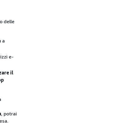
o delle
u a
izzi e-
zare il
pp
à
a
, potrai
esa.