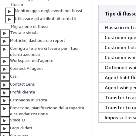
flusso
Monitoraggio degli eventi nei flussi
Tipo di fluss
Utilizzare gli attributi di contatti
Migrazione di flussi
Flusso in entr
Testa e simula
Customer queu
Metriche, dashboard e report
Customer hold 
Configura le aree di lavoro per i tuoi
utenti aziendali
Customer whis
Workspace dell'agente
Outbound whis
Connect AI agent
Casi
Agent hold flo
Contact Lens
Agent whisper
Profili cliente
Transfer to ag
Campagne in uscita
Transfer to q
Previsione, pianificazione della capacità
e calendarizzazione
Imposta fluss
Voice ID
Lago di dati
Sicurezza