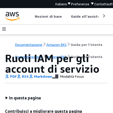
Italiano
Preferenze
Contattaci
F
Nozioni di base
Guide all'assistenza
Documentazione
Amazon EKS
Guida per l’utente
Ruoli IAM per gli
Documentazione
Amazon EKS
Guida per l’utente
account di servizio
PDF
RSS
Markdown
Modalità Focus
In questa pagina
Contribuisci a migliorare questa pagina