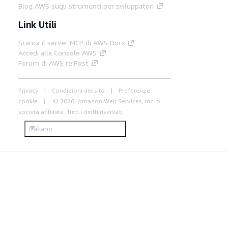
Blog AWS sugli strumenti per sviluppatori
Link Utili
Scarica il server MCP di AWS Docs
Accedi alla Console AWS
Forum di AWS re:Post
Privacy
Condizioni del sito
Preferenze
cookie
© 2026, Amazon Web Services, Inc. o
società affiliate. Tutti i diritti riservati.
Italiano