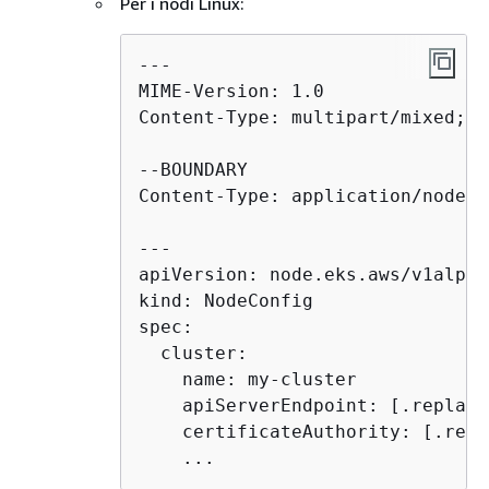
Per i nodi Linux:
---

MIME-Version: 1.0

Content-Type: multipart/mixed; b
--BOUNDARY

Content-Type: application/node.e
---

apiVersion: node.eks.aws/v1alpha1
kind: NodeConfig

spec:

  cluster:

    name: my-cluster

    apiServerEndpoint: [.replace
    certificateAuthority: [.repl
    ...