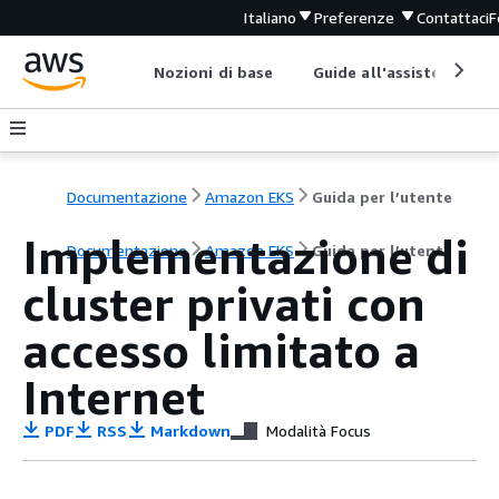
Italiano
Preferenze
Contattaci
F
Nozioni di base
Guide all'assistenza
Documentazione
Amazon EKS
Guida per l’utente
Implementazione di
Documentazione
Amazon EKS
Guida per l’utente
cluster privati con
accesso limitato a
Internet
PDF
RSS
Markdown
Modalità Focus