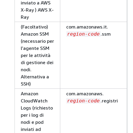
inviato a AWS
X-Ray ) AWS X-
Ray
(Facoltativo)
com.amazonaws.it.
Amazon SSM
.ssm
region-code
(necessario per
l’agente SSM
per le attività
di gestione dei
nodi.
Alternativa a
SSH)
Amazon
com.amazonaws.
CloudWatch
.registri
region-code
Logs (richiesto
per i log di
nodi e pod
inviati ad