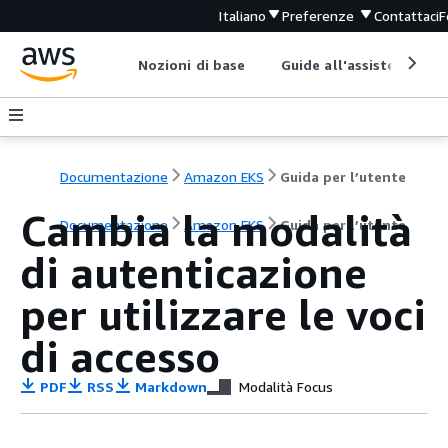
Italiano
Preferenze
Contattaci
F
Nozioni di base
Guide all'assistenza
Documentazione
Amazon EKS
Guida per l’utente
Cambia la modalità
Documentazione
Amazon EKS
Guida per l’utente
di autenticazione
per utilizzare le voci
di accesso
PDF
RSS
Markdown
Modalità Focus