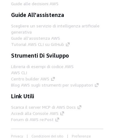
Guide alle decisioni AWS
Guide All'assistenza
Scegliere un servizio di intelligenza artificiale
generativa
Guide all'assistenza AWS
Tutorial AWS CLI su GitHub
Strumenti Di Sviluppo
Libreria di esempi di codice AWS
AWS CLI
Centro builder AWS
Blog AWS sugli strumenti per sviluppatori
Link Utili
Scarica il server MCP di AWS Docs
Accedi alla Console AWS
Forum di AWS re:Post
Privacy
Condizioni del sito
Preferenze