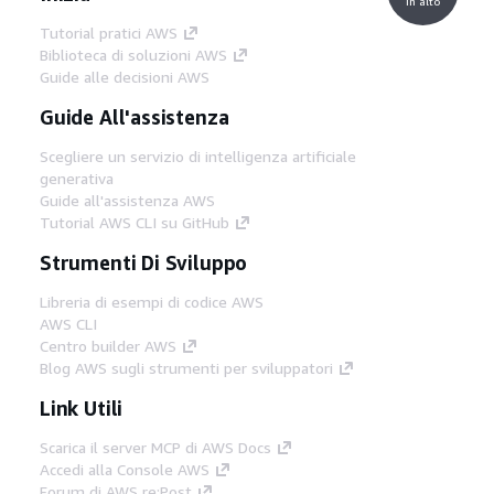
in alto
Tutorial pratici AWS
Biblioteca di soluzioni AWS
Guide alle decisioni AWS
Guide All'assistenza
Scegliere un servizio di intelligenza artificiale
generativa
Guide all'assistenza AWS
Tutorial AWS CLI su GitHub
Strumenti Di Sviluppo
Libreria di esempi di codice AWS
AWS CLI
Centro builder AWS
Blog AWS sugli strumenti per sviluppatori
Link Utili
Scarica il server MCP di AWS Docs
Accedi alla Console AWS
Forum di AWS re:Post