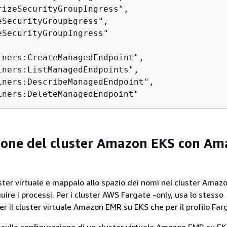
rizeSecurityGroupIngress",

eSecurityGroupEgress",

eSecurityGroupIngress"

iners:CreateManagedEndpoint",

iners:ListManagedEndpoints",

iners:DescribeManagedEndpoint",

ione del cluster Amazon EKS con A
ster virtuale e mappalo allo spazio dei nomi nel cluster Amaz
uire i processi. Per i cluster AWS Fargate -only, usa lo stesso
r il cluster virtuale Amazon EMR su EKS che per il profilo Far