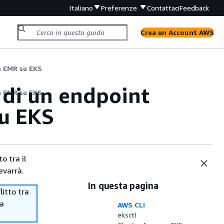
Italiano
Preferenze
Contattaci
Feedback
Crea un Account AWS
n EMR su EKS
e di un endpoint
n EMR su EKS
su EKS
o tra il
evarrà.
In questa pagina
itto tra
ma
AWS CLI
eksctl