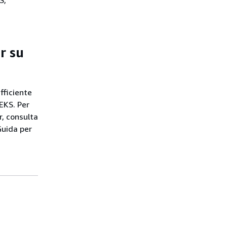
S,
r su
fficiente
EKS. Per
r, consulta
Guida per