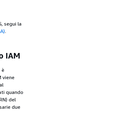
S, segui la
SA)
.
so IAM
 è
M viene
al
eati quando
RN) del
sarie due