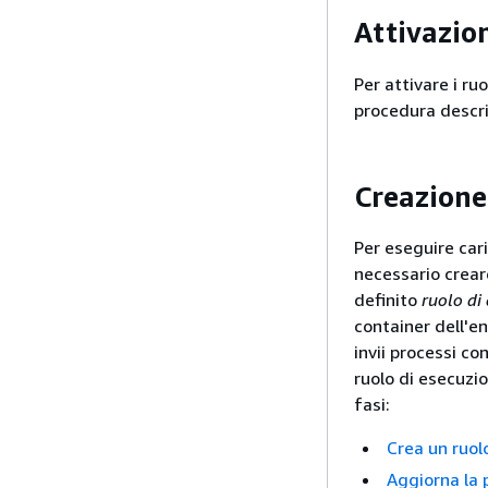
Attivazio
Per attivare i ru
procedura descri
Creazione
Per eseguire cari
necessario crear
definito
ruolo di
container dell'en
invii processi c
ruolo di esecuzi
fasi:
Crea un ruol
Aggiorna la p