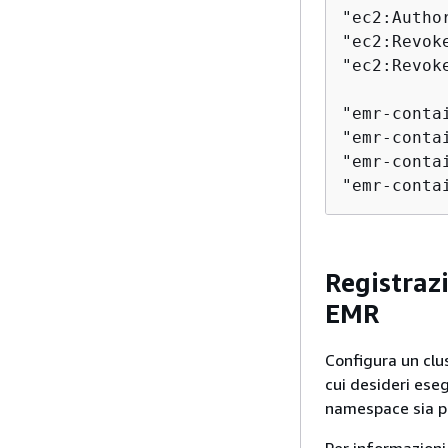
"ec2:Autho
"ec2:Revok
"ec2:Revok
"emr-conta
"emr-conta
"emr-conta
Registraz
EMR
Configura un clu
cui desideri eseg
namespace sia pe