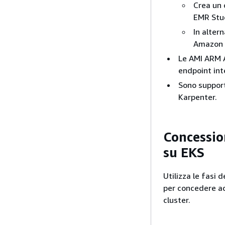
Crea un 
EMR Stu
In altern
Amazon 
Le AMI ARM 
endpoint int
Sono support
Karpenter.
Concessio
su EKS
Utilizza le fasi d
per concedere ad
cluster.