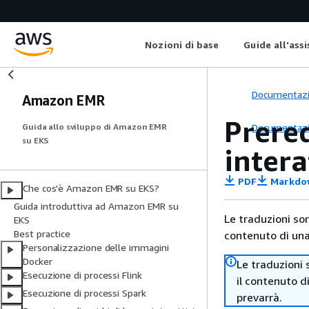
Nozioni di base
Guide all'ass
Documentaz
Amazon EMR
Prereq
Documentaz
Guida allo sviluppo di Amazon EMR
su EKS
inter
PDF
Markdo
Che cos'è Amazon EMR su EKS?
Guida introduttiva ad Amazon EMR su
Le traduzioni so
EKS
Best practice
contenuto di una 
Personalizzazione delle immagini
Docker
Le traduzioni 
Esecuzione di processi Flink
il contenuto d
Esecuzione di processi Spark
prevarrà.