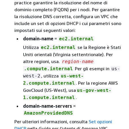
practice garantire la risoluzione del nome di
dominio completo (FQDN) per i nodi. Per garantire
la risoluzione DNS corretta, configura un VPC che
include un set di opzioni DHCP i cui parametri sono
impostati sui seguenti valori:
domain-name
=
ec2.internal
Utilizza
se la Regione è Stati
ec2.internal
Uniti orientali (Virginia settentrionale). Per
altre regioni, usa.
region-name
Per gli esempi in
.compute.internal
us-
, utilizza
west-2
us-west-
. Per la regione AWS
2.compute.internal
GovCloud (US-West), usa
us-gov-west-
.
1.compute.internal
domain-name-servers
=
AmazonProvidedDNS
Per ulteriori informazioni, consulta
Set opzioni
DHCP
nella
Guida per l'utente di Amazon VPC
.