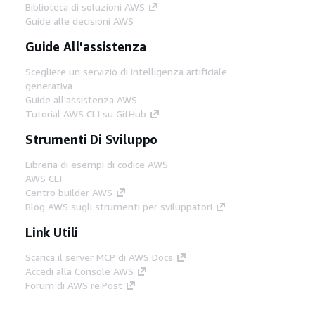
Biblioteca di soluzioni AWS
Guide alle decisioni AWS
Guide All'assistenza
Scegliere un servizio di intelligenza artificiale
generativa
Guide all'assistenza AWS
Tutorial AWS CLI su GitHub
Strumenti Di Sviluppo
Libreria di esempi di codice AWS
AWS CLI
Centro builder AWS
Blog AWS sugli strumenti per sviluppatori
Link Utili
Scarica il server MCP di AWS Docs
Accedi alla Console AWS
Forum di AWS re:Post