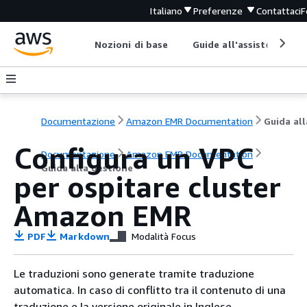
Italiano
Preferenze
Contattaci
F
Nozioni di base
Guide all'assistenza
Documentazione
Amazon EMR Documentation
Configura un VPC
Documentazione
Amazon EMR Documentation
Guida alla gestione
per ospitare cluster
Amazon EMR
PDF
Markdown
Modalità Focus
Le traduzioni sono generate tramite traduzione
automatica. In caso di conflitto tra il contenuto di una
traduzione e la versione originale in Inglese,