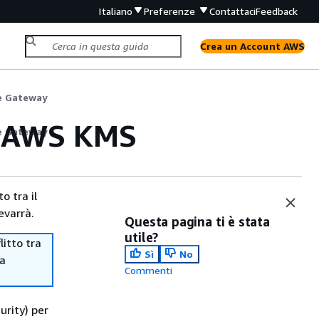
Italiano
Preferenze
Contattaci
Feedback
Crea un Account AWS
le Gateway
te AWS KMS
le Gateway
o tra il
evarrà.
Questa pagina ti è stata
utile?
itto tra
Sì
No
ma
Commenti
rity) per