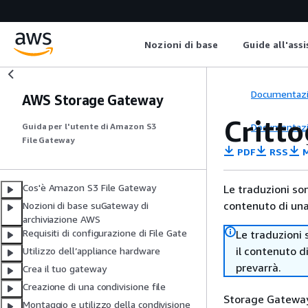
Nozioni di base
Guide all'ass
Documentaz
AWS Storage Gateway
Critt
Documentaz
Guida per l'utente di Amazon S3
File Gateway
PDF
RSS
M
Cos'è Amazon S3 File Gateway
Le traduzioni so
contenuto di una 
Nozioni di base suGateway di
archiviazione AWS
Requisiti di configurazione di File Gate
Le traduzioni 
il contenuto d
Utilizzo dell’appliance hardware
prevarrà.
Crea il tuo gateway
Creazione di una condivisione file
Storage Gateway 
Montaggio e utilizzo della condivisione