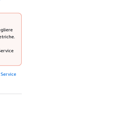
gliere
triche.
ervice
 Service