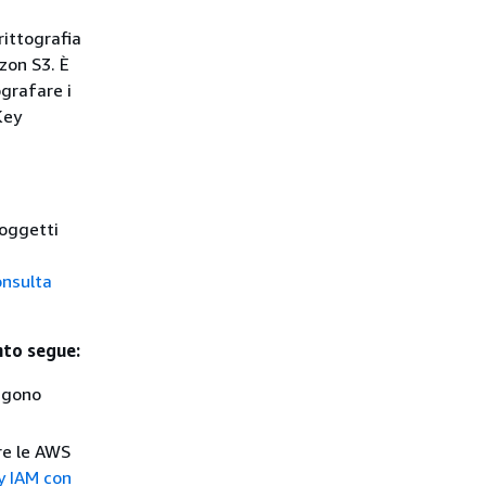
rittografia
zon S3. È
ografare i
Key
 oggetti
onsulta
nto segue:
engono
re le AWS
cy IAM con