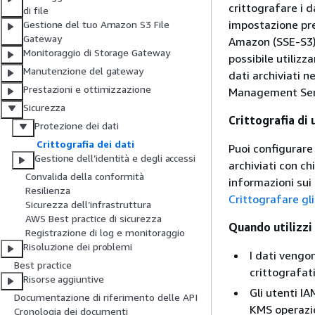
crittografare i d
di file
impostazione pre
Gestione del tuo Amazon S3 File
Gateway
Amazon (SSE-S3) p
Monitoraggio di Storage Gateway
possibile utilizz
Manutenzione del gateway
dati archiviati n
Prestazioni e ottimizzazione
Management Ser
Sicurezza
Crittografia di 
Protezione dei dati
Crittografia dei dati
Puoi configurare 
Gestione dell’identità e degli accessi
archiviati con c
Convalida della conformità
informazioni sui 
Resilienza
Crittografare gl
Sicurezza dell’infrastruttura
AWS Best practice di sicurezza
Quando utilizzi
Registrazione di log e monitoraggio
Risoluzione dei problemi
I dati vengon
Best practice
crittografat
Risorse aggiuntive
Gli utenti I
Documentazione di riferimento delle API
KMS operazio
Cronologia dei documenti