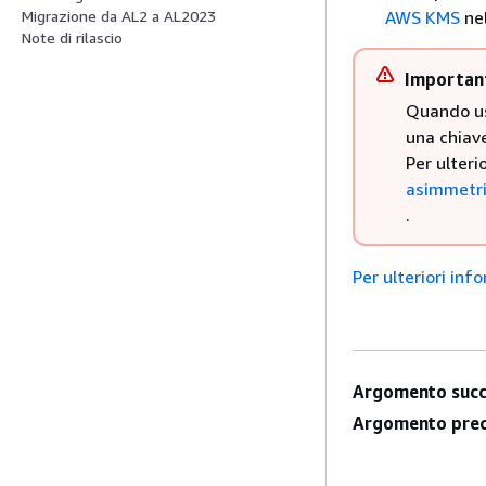
AWS KMS
ne
Migrazione da AL2 a AL2023
Note di rilascio
Importan
Quando usi
una chiav
Per ulteri
asimmetr
.
Per ulteriori i
Argomento succ
Argomento prec