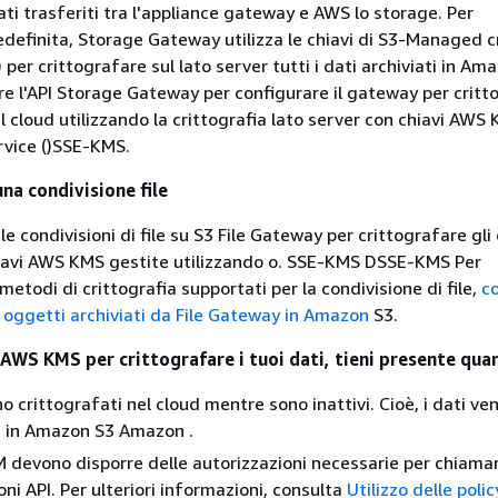
ati trasferiti tra l'appliance gateway e AWS lo storage. Per
definita, Storage Gateway utilizza le chiavi di S3-Managed c
er crittografare sul lato server tutti i dati archiviati in Ama
are l'API Storage Gateway per configurare il gateway per critt
el cloud utilizzando la crittografia lato server con chiavi AWS 
vice ()SSE-KMS.
una condivisione file
le condivisioni di file su S3 File Gateway per crittografare gli
hiavi AWS KMS gestite utilizzando o. SSE-KMS DSSE-KMS Per
metodi di crittografia supportati per la condivisione di file,
c
i oggetti archiviati da File Gateway in Amazon
S3.
 AWS KMS per crittografare i tuoi dati, tieni presente qua
o crittografati nel cloud mentre sono inattivi. Cioè, i dati v
i in
Amazon S3 Amazon
.
AM devono disporre delle autorizzazioni necessarie per chiama
ni API. Per ulteriori informazioni, consulta
Utilizzo delle poli