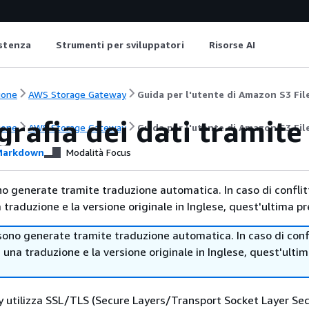
istenza
Strumenti per sviluppatori
Risorse AI
ione
AWS Storage Gateway
Guida per l'utente di Amazon S3 Fi
ografia dei dati trami
ione
AWS Storage Gateway
Guida per l'utente di Amazon S3 Fi
arkdown
Modalità Focus
no generate tramite traduzione automatica. In caso di conflitt
traduzione e la versione originale in Inglese, quest'ultima pr
sono generate tramite traduzione automatica. In caso di confl
i una traduzione e la versione originale in Inglese, quest'ulti
utilizza SSL/TLS (Secure Layers/Transport Socket Layer Secu