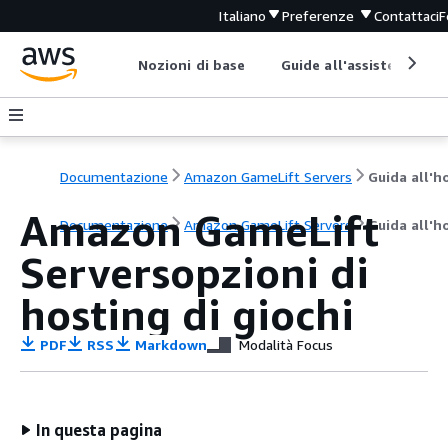
Italiano
Preferenze
Contattaci
F
Nozioni di base
Guide all'assistenza
Documentazione
Amazon GameLift Servers
Amazon GameLift
Documentazione
Amazon GameLift Servers
Guida all'h
Serversopzioni di
hosting di giochi
PDF
RSS
Markdown
Modalità Focus
In questa pagina