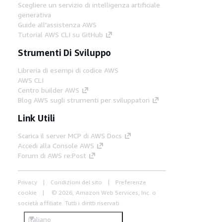
Scegliere un servizio di intelligenza artificiale
generativa
Guide all'assistenza AWS
Tutorial AWS CLI su GitHub
Strumenti Di Sviluppo
Libreria di esempi di codice AWS
AWS CLI
Centro builder AWS
Blog AWS sugli strumenti per sviluppatori
Link Utili
Scarica il server MCP di AWS Docs
Accedi alla Console AWS
Forum di AWS re:Post
Privacy
Condizioni del sito
Preferenze
cookie
© 2026, Amazon Web Services, Inc. o
società affiliate. Tutti i diritti riservati.
Italiano