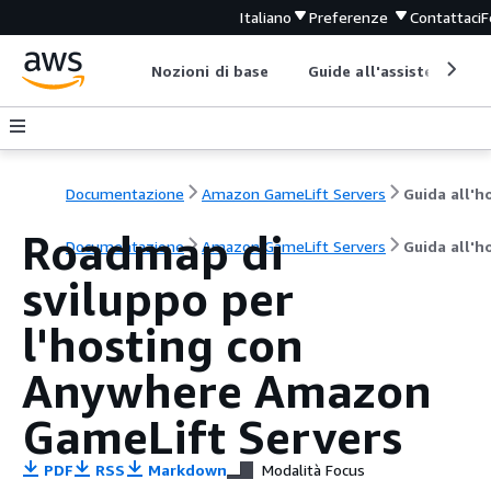
Italiano
Preferenze
Contattaci
F
Nozioni di base
Guide all'assistenza
Documentazione
Amazon GameLift Servers
Roadmap di
Documentazione
Amazon GameLift Servers
Guida all'h
sviluppo per
l'hosting con
Anywhere Amazon
GameLift Servers
PDF
RSS
Markdown
Modalità Focus