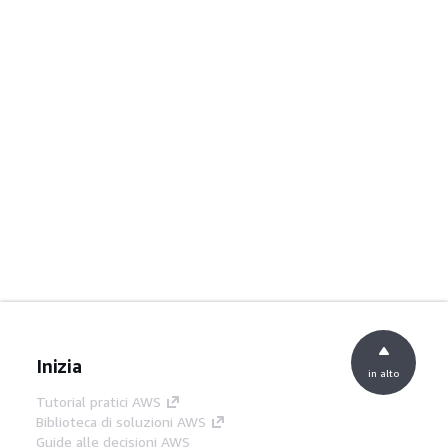
Inizia
in alto
Tutorial pratici AWS
Biblioteca di soluzioni AWS
Guide alle decisioni AWS