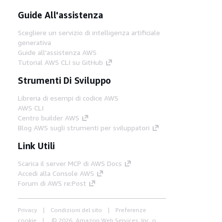
Guide All'assistenza
Scegliere un servizio di intelligenza artificiale
generativa
Guide all'assistenza AWS
Tutorial AWS CLI su GitHub
Strumenti Di Sviluppo
Libreria di esempi di codice AWS
AWS CLI
Centro builder AWS
Blog AWS sugli strumenti per sviluppatori
Link Utili
Scarica il server MCP di AWS Docs
Accedi alla Console AWS
Forum di AWS re:Post
Privacy
Condizioni del sito
Preferenze
cookie
© 2026, Amazon Web Services, Inc. o