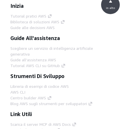
Inizia
in alto
Tutorial pratici AWS
Biblioteca di soluzioni AWS
Guide alle decisioni AWS
Guide All'assistenza
Scegliere un servizio di intelligenza artificiale
generativa
Guide all'assistenza AWS
Tutorial AWS CLI su GitHub
Strumenti Di Sviluppo
Libreria di esempi di codice AWS
AWS CLI
Centro builder AWS
Blog AWS sugli strumenti per sviluppatori
Link Utili
Scarica il server MCP di AWS Docs