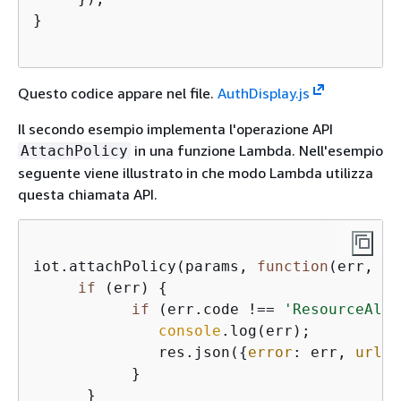
}

Questo codice appare nel file.
AuthDisplay.js
Il secondo esempio implementa l'operazione API
in una funzione Lambda. Nell'esempio
AttachPolicy
seguente viene illustrato in che modo Lambda utilizza
questa chiamata API.
iot.attachPolicy(params, 
function
(
err, da
if
 (err) 
{
if
 (err.code !== 
'ResourceAlre
console
.log(err);

              res.json(
{
error
: err, 
url
: 
           }

      }
