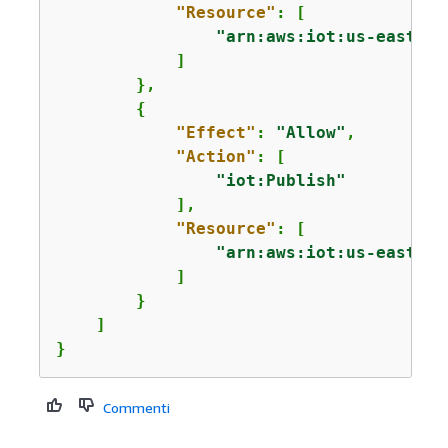
"Resource"
: [

"arn:aws:iot:us-east-1:
            ]

        },

{
"Effect"
: 
"Allow"
,

"Action"
: [

"iot:Publish"
            ],

"Resource"
: [

"arn:aws:iot:us-east-1:
            ]

        }

    ]

}
Commenti