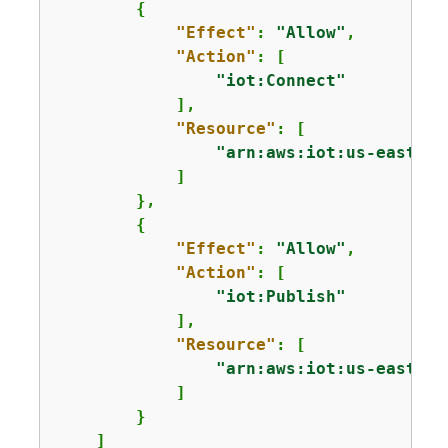
{
"Effect"
: 
"Allow"
,

"Action"
: [

"iot:Connect"
            ],

"Resource"
: [

"arn:aws:iot:us-east-1:
            ]

        },

{
"Effect"
: 
"Allow"
,

"Action"
: [

"iot:Publish"
            ],

"Resource"
: [

"arn:aws:iot:us-east-1:
            ]

        }

    ]
