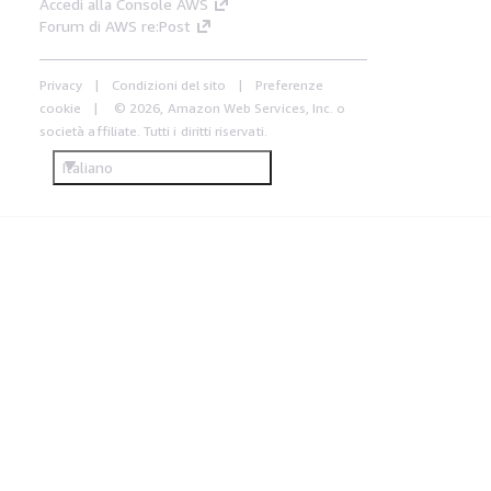
Accedi alla Console AWS
Forum di AWS re:Post
Privacy
Condizioni del sito
Preferenze
cookie
© 2026, Amazon Web Services, Inc. o
società affiliate. Tutti i diritti riservati.
Italiano