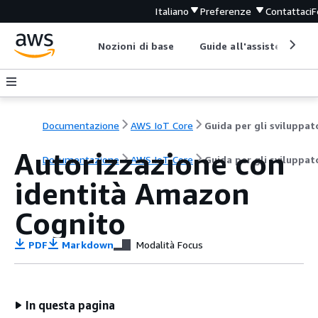
Italiano
Preferenze
Contattaci
F
Nozioni di base
Guide all'assistenza
Documentazione
AWS IoT Core
Guida per gli sviluppat
Autorizzazione con
Documentazione
AWS IoT Core
Guida per gli sviluppat
identità Amazon
Cognito
PDF
Markdown
Modalità Focus
In questa pagina