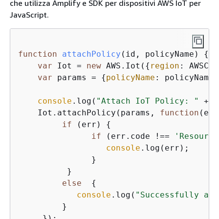
che utilizza Amplify e SDK per dispositivi AWS IoT per
JavaScript.
function
attachPolicy
(
id, policyName
) 
{
var
 Iot = 
new
 AWS.Iot(
{
region
: AWSCon
var
 params = 
{
policyName
: policyName,
console
.log(
"Attach IoT Policy: "
 + p
    Iot.attachPolicy(params, 
function
(
err
if
 (err) 
{
if
 (err.code !== 
'Resource
console
.log(err);

               }

          }

else
{
console
.log(
"Successfully att
         }

     });
