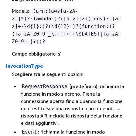
Modello:
(arn:(aws[a-zA-
Z-]*)?:lambda:)?([a-z]
{
2}(-gov)?-[a-
z]+-\d
{
1}:)?(\d
{
12}:)?(function:)?
([a-zA-Z0-9-_\.]+)(:(\$LATEST|[a-zA-
Z0-9-_]+))?
Campo obbligatorio: sì
InvocationType
Scegliere tra le seguenti opzioni.
(predefinito): richiama la
RequestResponse
funzione in modo sincrono. Tiene la
connessione aperta fino a quando la funzione
non restituisce una risposta o un timeout. La
risposta API include la risposta della funzione
e dati aggiuntivi.
: richiama la funzione in modo
Event