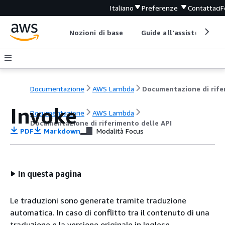
Italiano
Preferenze
Contattaci
F
Nozioni di base
Guide all'assistenza
Documentazione
AWS Lambda
Invoke
Documentazione
AWS Lambda
Documentazione di riferimento delle API
PDF
Markdown
Modalità Focus
In questa pagina
Le traduzioni sono generate tramite traduzione
automatica. In caso di conflitto tra il contenuto di una
traduzione e la versione originale in Inglese,