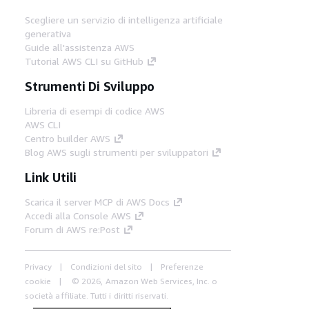
Scegliere un servizio di intelligenza artificiale
generativa
Guide all'assistenza AWS
Tutorial AWS CLI su GitHub
Strumenti Di Sviluppo
Libreria di esempi di codice AWS
AWS CLI
Centro builder AWS
Blog AWS sugli strumenti per sviluppatori
Link Utili
Scarica il server MCP di AWS Docs
Accedi alla Console AWS
Forum di AWS re:Post
Privacy
Condizioni del sito
Preferenze
cookie
© 2026, Amazon Web Services, Inc. o
società affiliate. Tutti i diritti riservati.