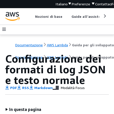
Italiano
Preferenze
Contattaci
F
Nozioni di base
Guide all'assistenza
Documentazione
AWS Lambda
Guida per gli sviluppato
Configurazione dei
Documentazione
AWS Lambda
Guida per gli sviluppato
formati di log JSON
e testo normale
PDF
RSS
Markdown
Modalità Focus
In questa pagina