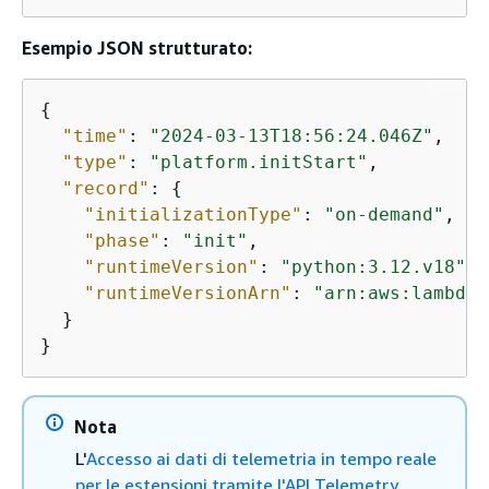
Esempio JSON strutturato:
{
"time"
: 
"2024-03-13T18:56:24.046Z"
,

"type"
: 
"platform.initStart"
,

"record"
: 
{
"initializationType"
: 
"on-demand"
,

"phase"
: 
"init"
,

"runtimeVersion"
: 
"python:3.12.v18"
,

"runtimeVersionArn"
: 
"arn:aws:lambda:
  }

}
Nota
L'
Accesso ai dati di telemetria in tempo reale
per le estensioni tramite l'API Telemetry