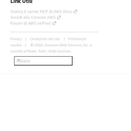
Link Utili
Scarica il server MCP di AWS Docs
Accedi alla Console AWS
Forum di AWS re:Post
Privacy
Condizioni del sito
Preferenze
cookie
© 2026, Amazon Web Services, Inc. o
società affiliate. Tutti i diritti riservati.
Italiano