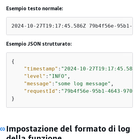
Esempio testo normale:
2024-10-27T19:17:45.586Z 79b4f56e-95b1-46
Esempio JSON strutturato:
{
"timestamp"
:
"2024-10-27T19:17:45.586Z
"level"
:
"INFO"
,

"message"
:
"some log message"
,

"requestId"
:
"79b4f56e-95b1-4643-9700-
}
Impostazione del formato di log
della funzione