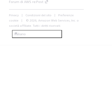
Forum di AWS re:Post
Privacy
Condizioni del sito
Preferenze
cookie
© 2026, Amazon Web Services, Inc. o
società affiliate. Tutti i diritti riservati.
Italiano