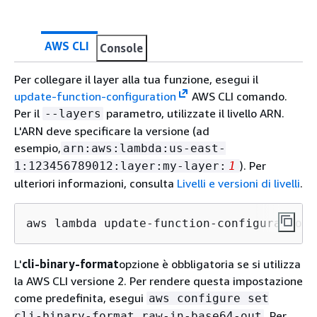
AWS CLI
Console
Per collegare il layer alla tua funzione, esegui il
update-function-configuration
AWS CLI comando.
Per il
parametro, utilizzate il livello ARN.
--layers
L'ARN deve specificare la versione (ad
esempio,
arn:aws:lambda:us-east-
). Per
1:123456789012:layer:my-layer:
1
ulteriori informazioni, consulta
Livelli e versioni di livelli
.
aws lambda update-function-configuration 
L'
cli-binary-format
opzione è obbligatoria se si utilizza
la AWS CLI versione 2. Per rendere questa impostazione
come predefinita, esegui
aws configure set
. Per
cli-binary-format raw-in-base64-out