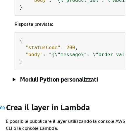
"body"
: 
"
{
\"product_id\": \"ABC123
}
Risposta prevista:
{
"statusCode"
: 
200
,

"body"
: 
"
{
\"message\": \"Order valid
}
Moduli Python personalizzati
Crea il layer in Lambda
È possibile pubblicare il layer utilizzando la console AWS
CLI o la console Lambda.