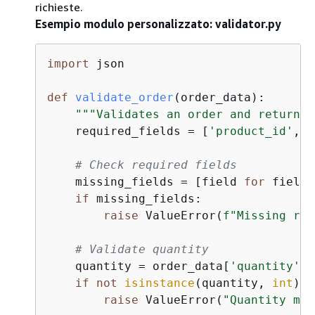
richieste.
Esempio modulo personalizzato: validator.py
import
 json

def
validate_order
(
order_data
):
"""Validates an order and returns 
    required_fields = [
'product_id'
, 
'
# Check required fields
    missing_fields = [field 
for
 field 
if
 missing_fields:

raise
 ValueError(
f"Missing req
# Validate quantity
    quantity = order_data[
'quantity'
]

if
not
isinstance
(quantity, 
int
) 
o
raise
 ValueError(
"Quantity mus