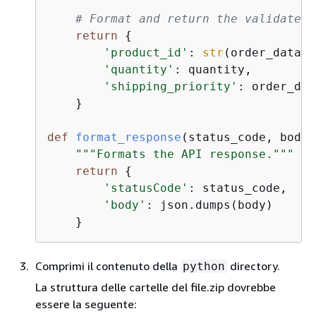
# Format and return the validated 
return
{
'product_id'
: 
str
(order_data[
'
'quantity'
: quantity,

'shipping_priority'
: order_dat
    }

def
format_response
(
status_code, body
)
"""Formats the API response."""
return
{
'statusCode'
: status_code,

'body'
: json.dumps(body)

    }
Comprimi il contenuto della
directory.
python
La struttura delle cartelle del file.zip dovrebbe
essere la seguente: