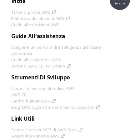
Inizia
in alto
Tutorial pratici AWS
Biblioteca di soluzioni AWS
Guide alle decisioni AWS
Guide All'assistenza
Scegliere un servizio di intelligenza artificiale
generativa
Guide all'assistenza AWS
Tutorial AWS CLI su GitHub
Strumenti Di Sviluppo
Libreria di esempi di codice AWS
AWS CLI
Centro builder AWS
Blog AWS sugli strumenti per sviluppatori
Link Utili
Scarica il server MCP di AWS Docs
Accedi alla Console AWS