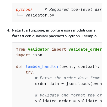
python/
# Required top-level direc
└── validator.py
Nella tua funzione, importa e usa i moduli come
faresti con qualsiasi pacchetto Python. Esempio:
from
 validator 
import
 validate_order, 
import
 json

def
lambda_handler
(
event, context
):
try
:

# Parse the order data from th
        order_data = json.loads(event.
# Validate and format the orde
        validated_order = validate_ord