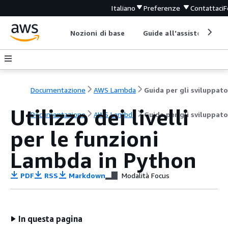
Italiano
Preferenze
Contattaci
F
Nozioni di base
Guide all'assistenza
Documentazione
AWS Lambda
Guida per gli sviluppato
Utilizzo dei livelli
Documentazione
AWS Lambda
Guida per gli sviluppato
per le funzioni
Lambda in Python
PDF
RSS
Markdown
Modalità Focus
In questa pagina