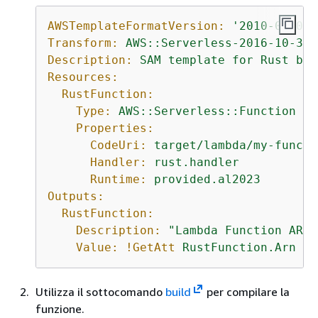
AWSTemplateFormatVersion:
'2010-09-09'
Transform:
AWS::Serverless-2016-10-31
Description:
SAM
template
for
Rust
bin
Resources:
RustFunction:
Type:
AWS::Serverless::Function
Properties:
CodeUri:
target/lambda/my-functi
Handler:
rust.handler
Runtime:
provided.al2023
Outputs:
RustFunction:
Description:
"Lambda Function ARN"
Value:
!GetAtt
RustFunction.Arn
Utilizza il sottocomando
build
per compilare la
funzione.