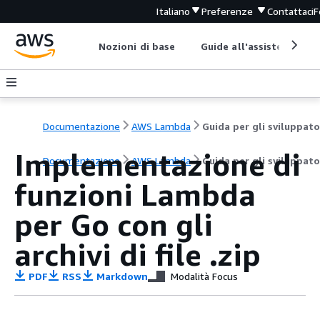
Italiano
Preferenze
Contattaci
F
Nozioni di base
Guide all'assistenza
Documentazione
AWS Lambda
Guida per gli sviluppato
Implementazione di
Documentazione
AWS Lambda
Guida per gli sviluppato
funzioni Lambda
per Go con gli
archivi di file .zip
PDF
RSS
Markdown
Modalità Focus