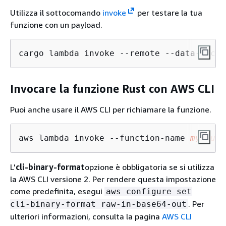
Utilizza il sottocomando
invoke
per testare la tua
funzione con un payload.
cargo lambda invoke --remote --data-ascii
Invocare la funzione Rust con AWS CLI
Puoi anche usare il AWS CLI per richiamare la funzione.
aws lambda invoke --function-name 
my-func
L'
cli-binary-format
opzione è obbligatoria se si utilizza
la AWS CLI versione 2. Per rendere questa impostazione
come predefinita, esegui
aws configure set
. Per
cli-binary-format raw-in-base64-out
ulteriori informazioni, consulta la pagina
AWS CLI