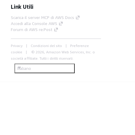
Link Utili
Scarica il server MCP di AWS Docs
Accedi alla Console AWS
Forum di AWS re:Post
Privacy
Condizioni del sito
Preferenze
cookie
© 2026, Amazon Web Services, Inc. o
società affiliate. Tutti i diritti riservati.
Italiano