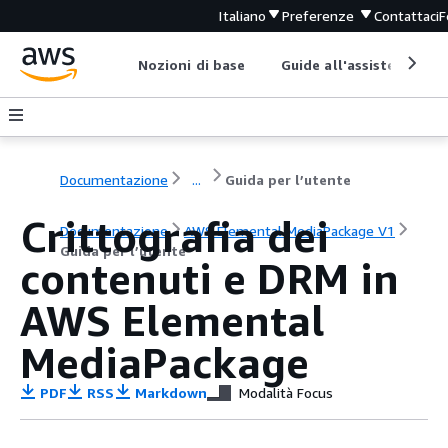
Italiano
Preferenze
Contattaci
F
Nozioni di base
Guide all'assistenza
Documentazione
...
Guida per l’utente
Crittografia dei
Documentazione
AWS Elemental MediaPackage V1
Guida per l’utente
contenuti e DRM in
AWS Elemental
MediaPackage
PDF
RSS
Markdown
Modalità Focus