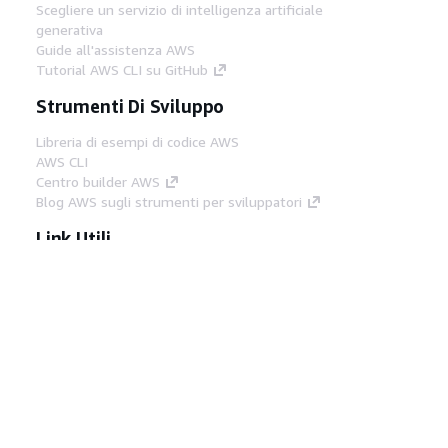
Scegliere un servizio di intelligenza artificiale
generativa
Guide all'assistenza AWS
Tutorial AWS CLI su GitHub
Strumenti Di Sviluppo
Libreria di esempi di codice AWS
AWS CLI
Centro builder AWS
Blog AWS sugli strumenti per sviluppatori
Link Utili
Scarica il server MCP di AWS Docs
Accedi alla Console AWS
Forum di AWS re:Post
Privacy
Condizioni del sito
Preferenze
cookie
© 2026, Amazon Web Services, Inc. o
società affiliate. Tutti i diritti riservati.
Italiano