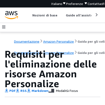
Italiano
Preferenze
Contattaci
F
Nozioni di base
Guide all'assistenza
Documentazione
Amazon Personalize
Requisiti per
Documentazione
Amazon Personalize
Guida per gli svi
l'eliminazione delle
risorse Amazon
Personalize
PDF
RSS
Markdown
Modalità Focus