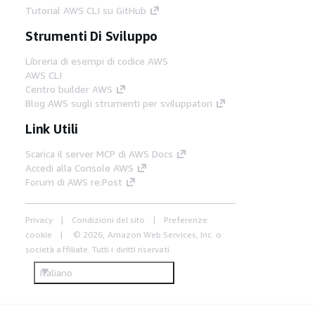
Tutorial AWS CLI su GitHub
Strumenti Di Sviluppo
Libreria di esempi di codice AWS
AWS CLI
Centro builder AWS
Blog AWS sugli strumenti per sviluppatori
Link Utili
Scarica il server MCP di AWS Docs
Accedi alla Console AWS
Forum di AWS re:Post
Privacy
Condizioni del sito
Preferenze
cookie
© 2026, Amazon Web Services, Inc. o
società affiliate. Tutti i diritti riservati.
Italiano