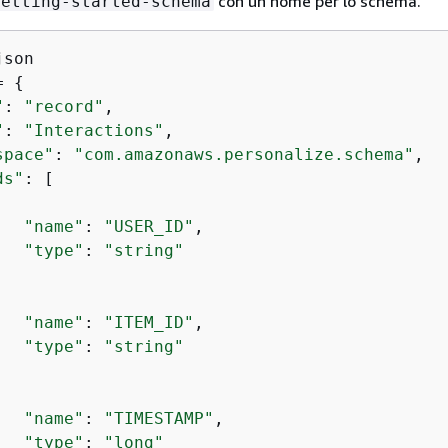
con un nome per lo schema.
getting-started-schema
json

= 
{
"
: 
"record"
,

"
: 
"Interactions"
,

space"
: 
"com.amazonaws.personalize.schema"
,

ds"
: [

"name"
: 
"USER_ID"
,

"type"
: 
"string"


"name"
: 
"ITEM_ID"
,

"type"
: 
"string"


"name"
: 
"TIMESTAMP"
,

"type"
: 
"long"