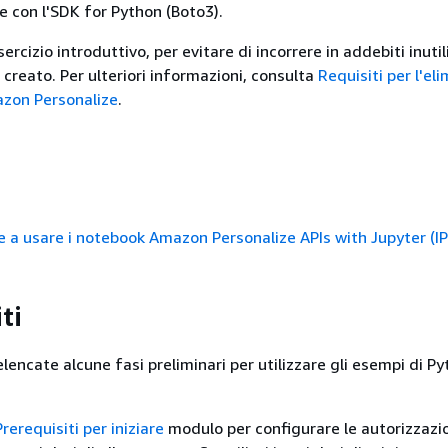
ine con l'SDK for Python (Boto3).
ercizio introduttivo, per evitare di incorrere in addebiti inutil
i creato. Per ulteriori informazioni, consulta
Requisiti per l'el
azon Personalize
.
e a usare i notebook Amazon Personalize APIs with Jupyter (I
ti
lencate alcune fasi preliminari per utilizzare gli esempi di Py
Prerequisiti per iniziare
modulo per configurare le autorizzazi