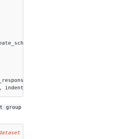
ate_schema(

_response[
'schemaArn'
, indent=
2
))
t group
dataset group name
'
)
