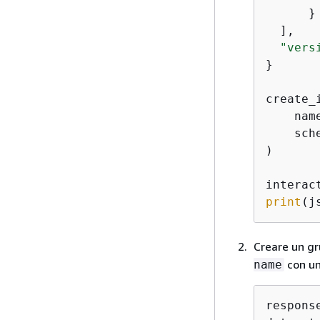
      }

  ],

"vers
}

create_
    nam
    sch
)

interac
print
(j
Creare un gr
con un
name
respons