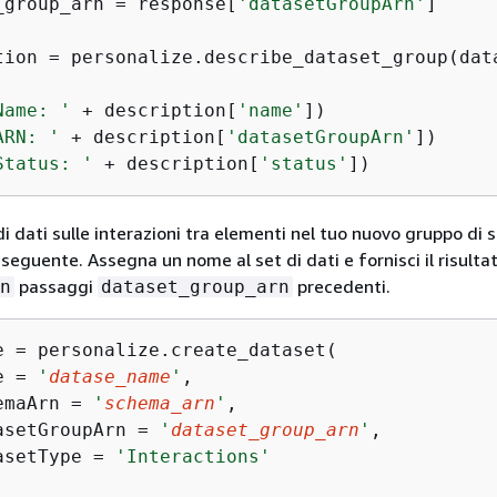
_group_arn = response[
'datasetGroupArn'
]

tion = personalize.describe_dataset_group(dat
Name: '
 + description[
'name'
ARN: '
 + description[
'datasetGroupArn'
Status: '
 + description[
'status'
])
i dati sulle interazioni tra elementi nel tuo nuovo gruppo di s
 seguente. Assegna un nome al set di dati e fornisci il risulta
passaggi
precedenti.
n
dataset_group_arn
e = personalize.create_dataset(

e = 
'
datase_name
'
,

emaArn = 
'
schema_arn
'
,

asetGroupArn = 
'
dataset_group_arn
'
,

asetType = 
'Interactions'