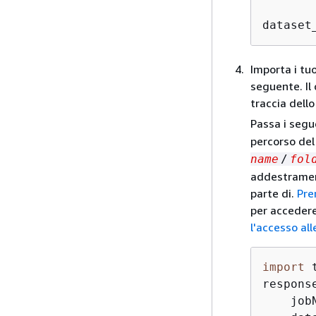
dataset
Importa i tuo
seguente. Il
traccia dello
Passa i segu
percorso del
name
/
fol
addestrament
parte di.
Pre
per accedere
l'accesso al
import
 
respons
    job