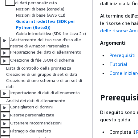
di dati personalizzato
dall'inizio alla f
Nozioni di base (console)
Nozioni di base (AWS CLI)
Al termine dell'es
Guida introduttiva (SDK per
le risorse che ha
Python (Boto3))
delle risorse Am
Guida introduttiva (SDK for Java 2.x)
Adattamento del tuo caso d'uso alle
Argomenti
risorse di Amazon Personalize
Preparazione dei dati di allenamento
Prerequisiti
Creazione di file JSON di schema
Tutorial
Lista di controllo della prontezza
Come iniziar
Creazione di un gruppo di set di dati
Creazione di uno schema e di un set di
dati
Importazione di dati di allenamento
Prerequisi
Analisi dei dati di allenamento
Consigliatori di domini
Di seguito sono e
Risorse personalizzate
questa guida.
Ottenere raccomandazioni
Filtraggio dei risultati
Completa il