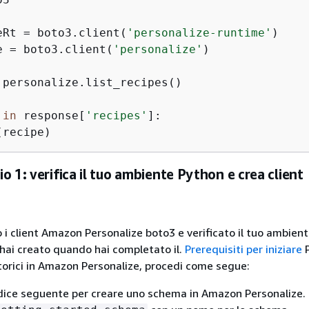
eRt = boto3.client(
'personalize-runtime'
)

e = boto3.client(
'personalize'
)

 personalize.list_recipes()

 
in
 response[
'recipes'
]:

(recipe)
o 1: verifica il tuo ambiente Python e crea client
 i client Amazon Personalize boto3 e verificato il tuo ambien
e hai creato quando hai completato il.
Prerequisiti per iniziare
P
torici in Amazon Personalize, procedi come segue:
codice seguente per creare uno schema in Amazon Personalize.