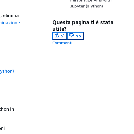
Jupyter (IPython)
i, elimina
Questa pagina ti è stata
iminazione
utile?
Sì
No
Commenti
Python)
thon in
oni