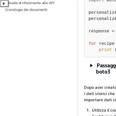
Guida di riferimento alle API
Cronologia dei documenti
personaliz
personaliz
response =
for
 recipe
print
 
Passaggi
boto3
Dopo aver creato
i dati storici ch
importare dati s
Utilizza il 