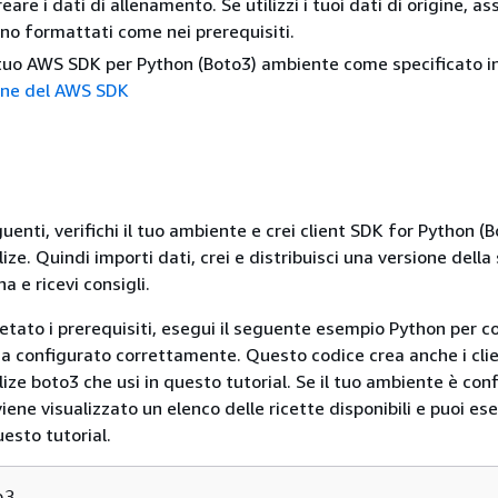
reare i dati di allenamento. Se utilizzi i tuoi dati di origine, as
iano formattati come nei prerequisiti.
 tuo AWS SDK per Python (Boto3) ambiente come specificato in
one del AWS SDK
enti, verifichi il tuo ambiente e crei client SDK for Python (B
e. Quindi importi dati, crei e distribuisci una versione della
 e ricevi consigli.
tato i prerequisiti, esegui il seguente esempio Python per 
ia configurato correttamente. Questo codice crea anche i cli
ze boto3 che usi in questo tutorial. Se il tuo ambiente è con
ene visualizzato un elenco delle ricette disponibili e puoi ese
uesto tutorial.
3
