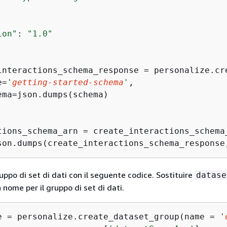
ion"
: 
"1.0"
interactions_schema_response = personalize.cre
e=
'
getting-started-schema
'
,

ema=json.dumps(schema)

tions_schema_arn = create_interactions_schema
son.dumps(create_interactions_schema_response
uppo di set di dati con il seguente codice. Sostituire
datase
 nome per il gruppo di set di dati.
e = personalize.create_dataset_group(name = 
'