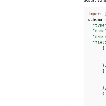
Sostituisci
import
 
schema 
"type
"name
"name
"fiel
{
      },
{
      },
{