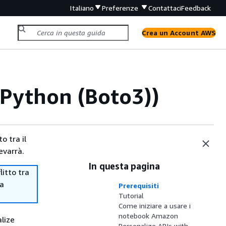
Italiano
Preferenze
Contattaci
Feedback
Crea un Account AWS
 Python (Boto3))
o tra il
evarrà.
In questa pagina
itto tra
ma
Prerequisiti
Tutorial
Come iniziare a usare i
notebook Amazon
lize
Personalize APIs with