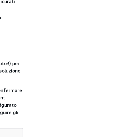
sicurati
.
oto3) per
 soluzione
confermare
ent
figurato
guire gli