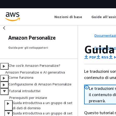
Nozioni di base
Guide all'ass
Documentaz
Amazon Personalize
Guida
Documentaz
Guida per gli sviluppatori
PDF
RSS
M
Che cos'è Amazon Personalize?
Le traduzioni so
Amazon Personalize e AI generativa
contenuto di una 
Come funziona
Configurazione di Amazon Personalize
Le traduzioni 
Tutorial introduttivi
il contenuto d
Prerequisiti per iniziare
prevarrà.
Guida introduttiva a un gruppo di set
di dati di dominio
Questo tutorial 
Guida introduttiva a un gruppo di set