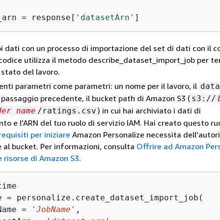
_arn = response[
'datasetArn'
]
i dati con un processo di importazione del set di dati con il c
 codice utilizza il metodo describe_dataset_import_job per t
 stato del lavoro.
enti parametri come parametri: un nome per il lavoro, il
data
 passaggio precedente, il bucket path di Amazon S3 (
s3://
) in cui hai archiviato i dati di
der name
/ratings.csv
o e l'ARN del tuo ruolo di servizio IAM. Hai creato questo r
requisiti per iniziare
Amazon Personalize necessita dell'autor
 al bucket. Per informazioni, consulta
Offrire ad Amazon Per
le risorse di Amazon S3
.
time

e = personalize.create_dataset_import_job(

Name = 
'
JobName
'
,
