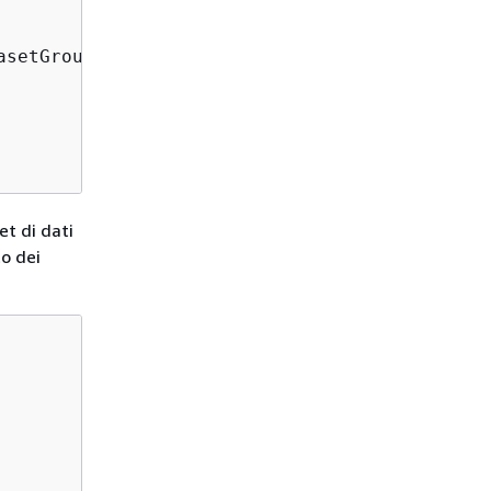
asetGroupArn = dataset_group_arn)[
'datasetGro
et di dati
to dei