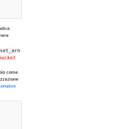
odice
enere
set_arn
bucket
uolo come
izzazione
sonalize