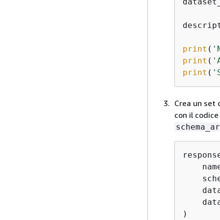
dataset
descrip
print
(
'
print
(
'
print
(
'
Crea un set d
con il codice
schema_ar
respons
    nam
    sch
    dat
    dat
)
