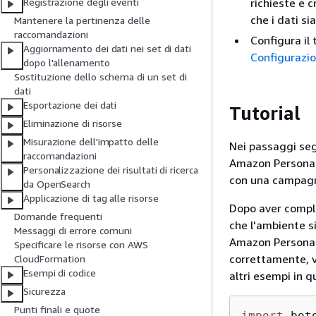
richieste e c
Registrazione degli eventi
che i dati s
Mantenere la pertinenza delle
raccomandazioni
Configura il
Aggiornamento dei dati nei set di dati
Configurazi
dopo l'allenamento
Sostituzione dello schema di un set di
dati
Esportazione dei dati
Tutorial
Eliminazione di risorse
Misurazione dell'impatto delle
Nei passaggi segu
raccomandazioni
Amazon Personaliz
Personalizzazione dei risultati di ricerca
con una campagna
da OpenSearch
Applicazione di tag alle risorse
Dopo aver comple
Domande frequenti
che l'ambiente s
Messaggi di errore comuni
Amazon Personali
Specificare le risorse con AWS
correttamente, vi
CloudFormation
Esempi di codice
altri esempi in q
Sicurezza
Punti finali e quote
import
 boto