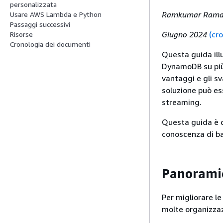
personalizzata
Ramkumar Raman
Usare AWS Lambda e Python
Passaggi successivi
Giugno 2024
(cr
Risorse
Cronologia dei documenti
Questa guida ill
DynamoDB su più
vantaggi e gli sv
soluzione può ess
streaming.
Questa guida è d
conoscenza di b
Panorami
Per migliorare le 
molte organizza