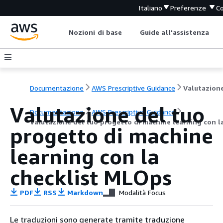
Italiano
Preferenze
Co
Nozioni di base
Guide all'assistenza
Documentazione
AWS Prescriptive Guidance
Valutazione del tuo
Documentazione
AWS Prescriptive Guidance
Valutazione del tuo progetto di machine learning con l
progetto di machine
learning con la
checklist MLOps
PDF
RSS
Markdown
Modalità Focus
Le traduzioni sono generate tramite traduzione