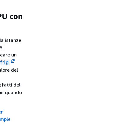
PU con
da istanze
AI
reare un
fig
alore del
efatti del
bbe quando
er
ample