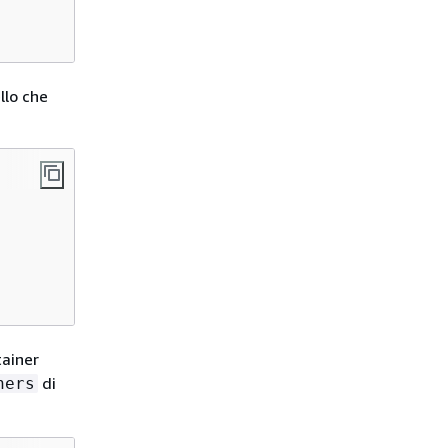
llo che
tainer
di
ners