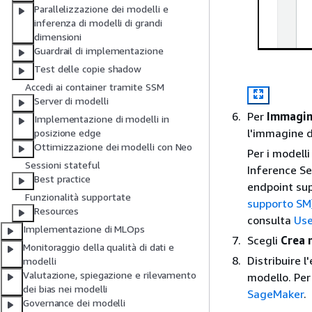
Parallelizzazione dei modelli e
inferenza di modelli di grandi
dimensioni
Guardrail di implementazione
Test delle copie shadow
Accedi ai container tramite SSM
Server di modelli
Per
Immagine
Implementazione di modelli in
l'immagine d
posizione edge
Ottimizzazione dei modelli con Neo
Per i modell
Sessioni stateful
Inference Se
Best practice
endpoint su
Funzionalità supportate
supporto SM
Resources
consulta
Use
Implementazione di MLOps
Scegli
Crea 
Monitoraggio della qualità di dati e
Distribuire 
modelli
Valutazione, spiegazione e rilevamento
modello. Per
dei bias nei modelli
SageMaker
.
Governance dei modelli