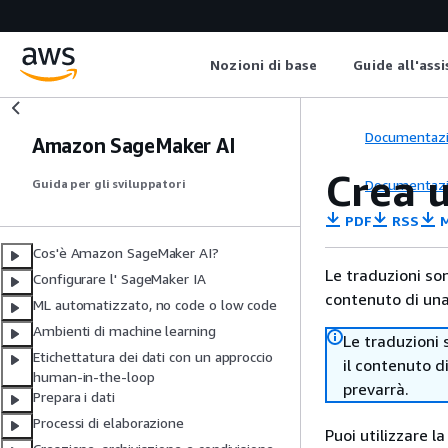
Nozioni di base
Guide all'ass
Documentaz
Amazon SageMaker AI
Crea 
Documentaz
Guida per gli sviluppatori
PDF
RSS
M
Cos'è Amazon SageMaker AI?
Le traduzioni so
Configurare l' SageMaker IA
contenuto di una 
ML automatizzato, no code o low code
Ambienti di machine learning
Le traduzioni 
Etichettatura dei dati con un approccio
il contenuto d
human-in-the-loop
prevarrà.
Prepara i dati
Processi di elaborazione
Puoi utilizzare 