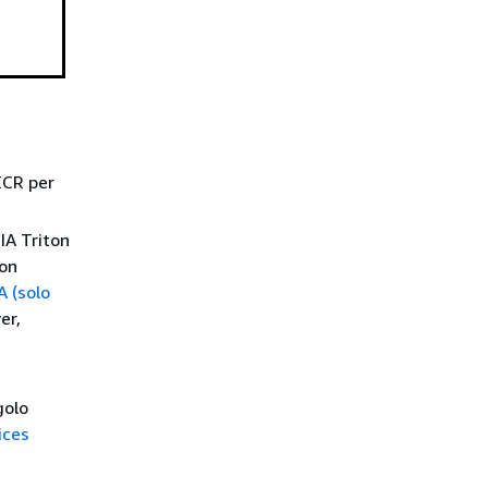
ECR per
IA Triton
con
A (solo
er,
golo
ices