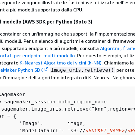
seguente vengono illustrate le fasi chiave utilizzate nell'ese
nt a più modelli supportato dalla CPU.
 il modello (AWS SDK per Python (Boto 3)
 container con un'immagine che supporti la l'implementazione
iù modelli. Per un elenco di algoritmi e container di framewor
e supportano endpoint a più modelli, consulta
Algoritmi, fram
ortati per endpoint multi-modello
. Per questo esempio, utili
integrato
K-Nearest Algoritmo dei vicini (k-NN)
. Chiamiamo la
eMaker Python SDK
per otte
image_uris.retrieve()
per l'immagine dell'algoritmo integrato di K-Nearest Neighbors
agemaker

= sagemaker_session.boto_region_name

 sagemaker.image_uris.retrieve("knn",region=re
er = 
{
       'Image':        image,

       'ModelDataUrl': 's3://
<BUCKET_NAME>
/
<P