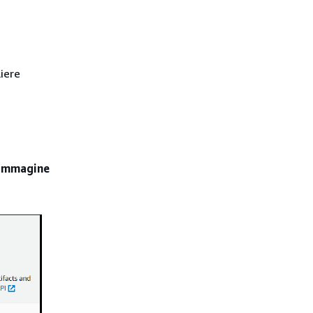
iere
e immagine