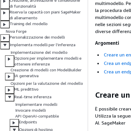
Creazione, archiviazione e condivisione
multimodello. Pe
di funzionalità
la procedura del
Riserva la capacità con piani SageMaker
multimodello con
di allenamento
Training del modello
nelle sezioni seg
diverse differenz
Nova Forge
Personalizzazione dei modelli
Argomenti
Implementa modelli per l'inferenza
Implementazione del modello
Creare un en
Opzioni per implementare modelli e
Crea un endp
ottenere inferenze
Creazione di modelli con ModelBuilder
Crea un endp
IA generativa
Opzioni per la valutazione del modello
ML predittivo
Creare un
Real-time inferenza
Implementare modelli
È possibile crea
Invocare modelli
Utilizza la segu
API OpenAI-compatible
Endpoints
AI. SageMaker
Opzioni di hosting