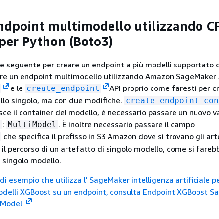
ndpoint multimodello utilizzando C
er Python (Boto3)
one seguente per creare un endpoint a più modelli supportato 
are un endpoint multimodello utilizzando Amazon SageMaker 
e le
API proprio come faresti per c
create_endpoint
llo singolo, ma con due modifiche.
create_endpoint_con
sce il container del modello, è necessario passare un nuovo v
:
. È inoltre necessario passare il campo
e
MultiModel
che specifica il prefisso in S3 Amazon dove si trovano gli art
 il percorso di un artefatto di singolo modello, come si fare
n singolo modello.
i esempio che utilizza l' SageMaker intelligenza artificiale p
modelli XGBoost su un endpoint, consulta Endpoint XGBoost S
-Model