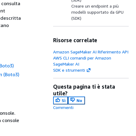
 consulta
Creare un endpoint a più
int
modelli supportato da GPU
 descritta
(SDK)
ntano
Risorse correlate
Amazon SageMaker AI Riferimento API
AWS CLI comandi per Amazon
SageMaker AI
Boto3)
SDK e strumenti
n (Boto3)
Questa pagina ti è stata
utile?
Sì
No
Commenti
onsole.
a console