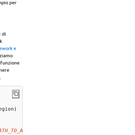
mpio per
 di
k
ework e
zziamo
 funzione
nere
.
gion)

ATH_TO_ARTIFACTS>
',
