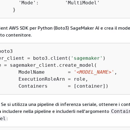
       'Mode':         'MultiModel'

     }
lient AWS SDK per Python (Boto3) SageMaker AI e crea il mode
sto contenitore.
boto3

er_client = boto3.client(
'sagemaker'
)

e = sagemaker_client.create_model(

       ModelName        = 
'<MODEL_NAME>'
,

       ExecutionRoleArn = role,

       Containers       = [container])
 Se si utilizza una pipeline di inferenza seriale, ottenere i con
a includere nella pipeline e includerli nell'argomento
Contai
:
el