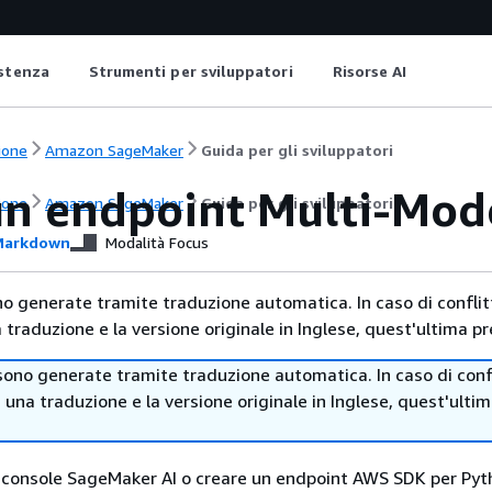
istenza
Strumenti per sviluppatori
Risorse AI
ione
Amazon SageMaker
Guida per gli sviluppatori
un endpoint Multi-Mod
ione
Amazon SageMaker
Guida per gli sviluppatori
arkdown
Modalità Focus
no generate tramite traduzione automatica. In caso di conflitt
traduzione e la versione originale in Inglese, quest'ultima pr
sono generate tramite traduzione automatica. In caso di confl
i una traduzione e la versione originale in Inglese, quest'ulti
la console SageMaker AI o creare un endpoint AWS SDK per Pyt