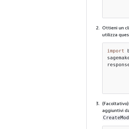
       
       
Ottieni un c
utilizza que
import
 
sagemak
respons
       
       
       
(Facoltativo)
aggiuntivi d
CreateMod