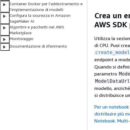
Container Docker per l’addestramento e
l’implementazione di modelli
Crea un e
Configura la sicurezza in Amazon
SageMaker AI
AWS SDK p
Algoritmi e pacchetti nel AWS
Marketplace
Utilizza la sezi
Monitoraggio
di CPU. Puoi cre
Documentazione di riferimento
create_model
endpoint a mode
Quando si defini
parametro
Mod
ModelDataUrl
modello, anziché
si distribuisce u
Per un notebook d
distribuire più 
Notebook. Multi