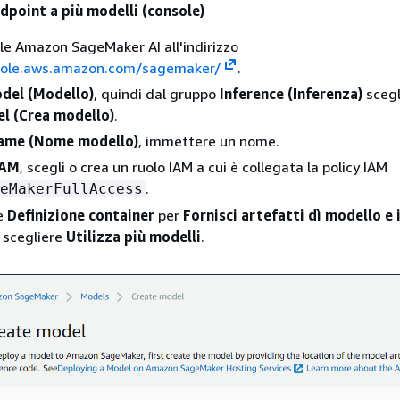
dpoint a più modelli (console)
ole Amazon SageMaker AI all'indirizzo
sole.aws.amazon.com/sagemaker/
.
del (Modello)
, quindi dal gruppo
Inference (Inferenza)
scegl
l (Crea modello)
.
ame (Nome modello)
, immettere un nome.
IAM
, scegli o crea un ruolo IAM a cui è collegata la policy IAM
.
eMakerFullAccess
ne
Definizione container
per
Fornisci artefatti dì modello 
scegliere
Utilizza più modelli
.