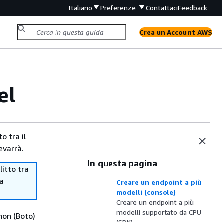
Italiano
Preferenze
Contattaci
Feedback
Crea un Account AWS
el
o tra il
evarrà.
In questa pagina
itto tra
ma
Creare un endpoint a più
modelli (console)
Creare un endpoint a più
modelli supportato da CPU
hon (Boto)
(SDK)