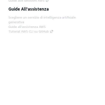
Guide alle decisioni AWS
Guide All'assistenza
Scegliere un servizio di intelligenza artificiale
generativa
Guide all'assistenza AWS
Tutorial AWS CLI su GitHub
Strumenti Di Sviluppo
Libreria di esempi di codice AWS
AWS CLI
Centro builder AWS
Blog AWS sugli strumenti per sviluppatori
Link Utili
Scarica il server MCP di AWS Docs
Accedi alla Console AWS
Forum di AWS re:Post
Privacy
Condizioni del sito
Preferenze