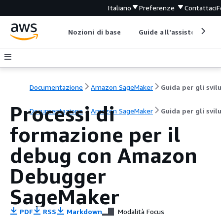
Italiano
Preferenze
Contattaci
F
Nozioni di base
Guide all'assistenza
Documentazione
Amazon SageMaker
Processi di
Documentazione
Amazon SageMaker
Guida per gli svil
formazione per il
debug con Amazon
Debugger
SageMaker
PDF
RSS
Markdown
Modalità Focus