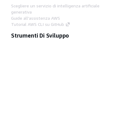
Scegliere un servizio di intelligenza artificiale
generativa
Guide all'assistenza AWS
Tutorial AWS CLI su GitHub
Strumenti Di Sviluppo
Libreria di esempi di codice AWS
AWS CLI
Centro builder AWS
Blog AWS sugli strumenti per sviluppatori
Link Utili
Scarica il server MCP di AWS Docs
Accedi alla Console AWS
Forum di AWS re:Post
Privacy
Condizioni del sito
Preferenze
cookie
© 2026, Amazon Web Services, Inc. o
società affiliate. Tutti i diritti riservati.