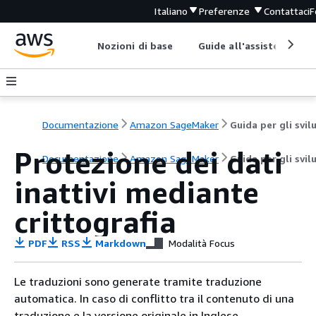
Italiano
Preferenze
Contattaci
F
Nozioni di base
Guide all'assistenza
Documentazione
Amazon SageMaker
Protezione dei dati
Documentazione
Amazon SageMaker
Guida per gli svil
inattivi mediante
crittografia
PDF
RSS
Markdown
Modalità Focus
Le traduzioni sono generate tramite traduzione
automatica. In caso di conflitto tra il contenuto di una
traduzione e la versione originale in Inglese,