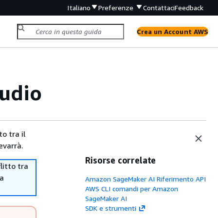
Italiano
Preferenze
Contattaci
Feedback
Crea un Account AWS
udio
o tra il
evarrà.
Risorse correlate
itto tra
ma
Amazon SageMaker AI Riferimento API
AWS CLI comandi per Amazon
SageMaker AI
SDK e strumenti