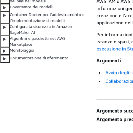
AWS IAM o AWS I
dei bias nei modelli
Governance dei modelli
informazioni gen
Container Docker per l’addestramento e
creazione e l’acc
l’implementazione di modelli
applicazione del
Configura la sicurezza in Amazon
SageMaker AI
Per informazioni 
Algoritmi e pacchetti nel AWS
istanze o spazi,
Marketplace
esecuzione in St
Monitoraggio
Documentazione di riferimento
Argomenti
Avvio degli 
Collaborazio
Argomento succ
Argomento prec