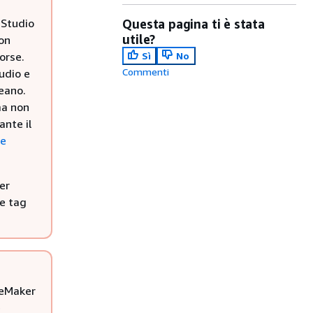
 Studio
Questa pagina ti è stata
utile?
on
orse.
Sì
No
Commenti
udio e
eano.
ma non
ante il
le
er
re tag
geMaker
e