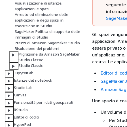
Visualizzazione di istanze,
seguente è
applicazioni e spazi
informazio
Arresto ed eliminazione delle
SageMaker
applicazioni e degli spazi in
esecuzione in Studio
SageMaker Politica di supporto delle
Gli spazi vengono
immagini di Studio
applicazioni Ama
Prezzi di Amazon SageMaker Studio
essere privato o 
Risoluzione dei problemi
Migrazione da Amazon SageMaker
un’applicazione.
Studio Classic
creata. Le appli
Studio Classic
Editor di co
JupyterLab
Istanze del notebook
SageMaker J
Studio Lab
Amazon Sage
Canvas
Uno spazio è cost
Funzionalità per i dati geospaziali
RStudio
Un volume di
Editor di codici
Per Stud
HyperPod