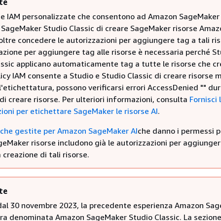
te
che IAM personalizzate che consentono ad Amazon SageMaker
SageMaker Studio Classic di creare SageMaker risorse Amaz
ltre concedere le autorizzazioni per aggiungere tag a tali ris
azione per aggiungere tag alle risorse è necessaria perché St
assic applicano automaticamente tag a tutte le risorse che cr
icy IAM consente a Studio e Studio Classic di creare risorse 
'etichettatura, possono verificarsi errori AccessDenied "" dur
di creare risorse. Per ulteriori informazioni, consulta
Fornisci 
ioni per etichettare SageMaker le risorse AI
.
iche gestite per Amazon SageMaker AI
che danno i permessi p
geMaker risorse includono già le autorizzazioni per aggiunge
 creazione di tali risorse.
te
 dal 30 novembre 2023, la precedente esperienza Amazon Sa
ora denominata Amazon SageMaker Studio Classic. La sezion