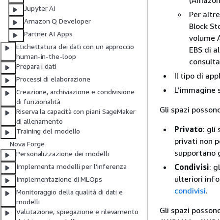
(Amazon 
Jupyter AI
Per altr
Amazon Q Developer
Block St
Partner AI Apps
volume A
Etichettatura dei dati con un approccio
EBS di a
human-in-the-loop
consult
Prepara i dati
Il tipo di ap
Processi di elaborazione
L’immagine su
Creazione, archiviazione e condivisione
di funzionalità
Gli spazi possono
Riserva la capacità con piani SageMaker
di allenamento
Privato
: gli
Training del modello
privati non p
Nova Forge
supportano g
Personalizzazione dei modelli
Condivisi
: g
Implementa modelli per l'inferenza
ulteriori inf
Implementazione di MLOps
condivisi
.
Monitoraggio della qualità di dati e
modelli
Gli spazi possono
Valutazione, spiegazione e rilevamento