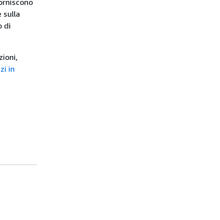
orniscono
 sulla
o di
zioni,
zi in