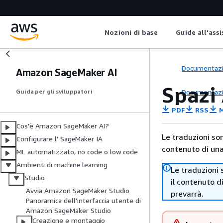
Nozioni di base
Guide all'ass
Documentaz
Amazon SageMaker AI
Spazi
Documentaz
Guida per gli sviluppatori
PDF
RSS
M
Cos'è Amazon SageMaker AI?
Le traduzioni so
Configurare l' SageMaker IA
contenuto di una 
ML automatizzato, no code o low code
Ambienti di machine learning
Le traduzioni 
Studio
il contenuto d
Avvia Amazon SageMaker Studio
prevarrà.
Panoramica dell'interfaccia utente di
Amazon SageMaker Studio
Creazione e montaggio