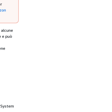
er
zon
i alcune
e e può
ene
e System