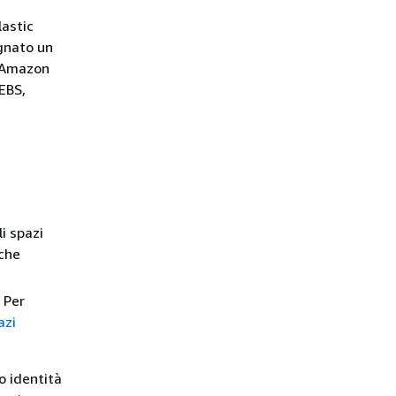
lastic
egnato un
e Amazon
 EBS,
li spazi
 che
. Per
azi
o identità