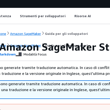
istenza
Strumenti per sviluppatori
Risorse AI
ione
Amazon SageMaker
Guida per gli sviluppatori
 Amazon SageMaker St
ione
Amazon SageMaker
Guida per gli sviluppatori
arkdown
Modalità Focus
no generate tramite traduzione automatica. In caso di conflitt
traduzione e la versione originale in Inglese, quest'ultima pr
sono generate tramite traduzione automatica. In caso di confl
i una traduzione e la versione originale in Inglese, quest'ulti