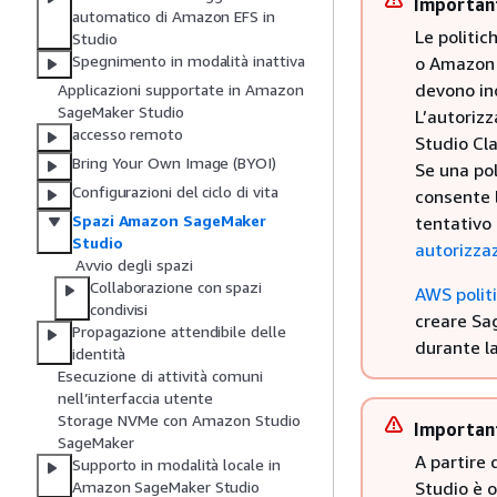
Importan
automatico di Amazon EFS in
Le politi
Studio
Spegnimento in modalità inattiva
o Amazon 
devono ino
Applicazioni supportate in Amazon
SageMaker Studio
L’autorizz
accesso remoto
Studio Cl
Bring Your Own Image (BYOI)
Se una pol
Configurazioni del ciclo di vita
consente l
Spazi Amazon SageMaker
tentativo 
Studio
autorizzaz
Avvio degli spazi
Collaborazione con spazi
AWS polit
condivisi
creare Sa
Propagazione attendibile delle
durante la
identità
Esecuzione di attività comuni
nell’interfaccia utente
Storage NVMe con Amazon Studio
Importan
SageMaker
A partire
Supporto in modalità locale in
Studio è 
Amazon SageMaker Studio