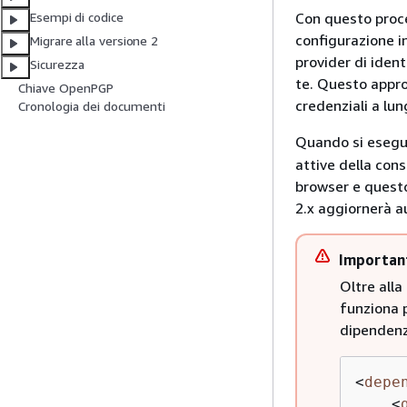
Con questo proce
Esempi di codice
configurazione i
Migrare alla versione 2
provider di iden
Sicurezza
te. Questo approc
Chiave OpenPGP
credenziali a lun
Cronologia dei documenti
Quando si esegu
attive della con
browser e quest
2.x aggiornerà a
Importan
Oltre alla
funziona p
dipendenz
<
depe
<