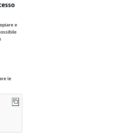
cesso
copiare e
ossibile
e
are le