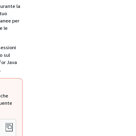
durante la
 tuo
ranee per
e le
sessioni
o sul
for Java
.
 che
guente