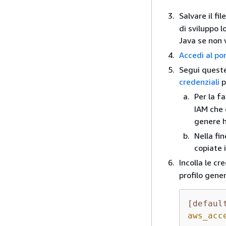
Salvare il file
di sviluppo l
Java se non 
Accedi al po
Segui queste
credenziali
p
Per la fa
IAM che 
genere 
Nella fi
copiate 
Incolla le cr
profilo gener
[defaul
aws_acc