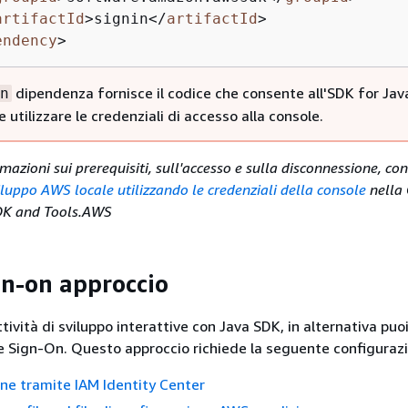
artifactId
>
signin
</
artifactId
>
endency
>
dipendenza fornisce il codice che consente all'SDK for Java
n
 utilizzare le credenziali di accesso alla console.
rmazioni sui prerequisiti, sull'accesso e sulla disconnessione, co
iluppo AWS locale utilizzando le credenziali della console
nella 
SDK and Tools.AWS
gn-on approccio
ività di sviluppo interattive con Java SDK, in alternativa puoi
le Sign-On. Questo approccio richiede la seguente configuraz
ne tramite IAM Identity Center