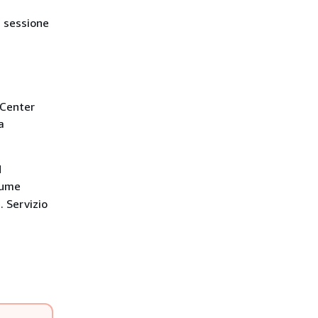
 sessione
 Center
a
M
sume
. Servizio