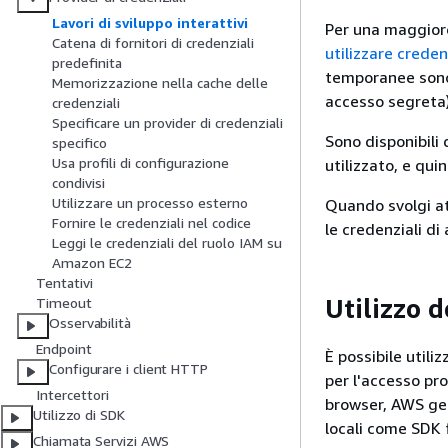
Lavori di sviluppo interattivi
Per una maggiore
Catena di fornitori di credenziali
utilizzare crede
predefinita
temporanee sono 
Memorizzazione nella cache delle
accesso segreta)
credenziali
Specificare un provider di credenziali
Sono disponibili
specifico
Usa profili di configurazione
utilizzato, e qui
condivisi
Utilizzare un processo esterno
Quando svolgi att
Fornire le credenziali nel codice
le credenziali di
Leggi le credenziali del ruolo IAM su
Amazon EC2
Tentativi
Utilizzo d
Timeout
Osservabilità
Endpoint
È possibile utili
Configurare i client HTTP
per l'accesso pr
Intercettori
browser, AWS ge
Utilizzo di SDK
locali come SDK 
Chiamata Servizi AWS