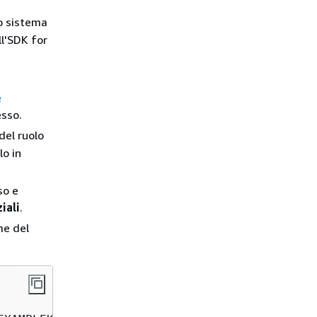
o sistema
ll'SDK for
e
esso.
del ruolo
lo in
so e
iali
.
me del