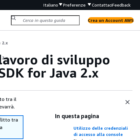
Italiano
Preferenze
Contattaci
Feedback
Crea un Account AWS
 2.x
 lavoro di sviluppo
 2.x
SDK for Java 2.x
o tra il
evarrà.
In questa pagina
itto tra
ma
Utilizzo delle credenziali
di accesso alla console