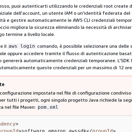
sso, puoi autenticarti utilizzando le credenziali root create 
niziale dell'account, un utente IAM o un'identità federata del
tità e gestire automaticamente le AWS CLI credenziali tempo
cio migliora la sicurezza eliminando la necessità di archiviar
go termine a livello locale.
e il
comando, è possibile selezionare una delle 
aws login
sole oppure accedere tramite il flusso di autenticazione basat
o genererà automaticamente credenziali temporanee. L'SDK 
utomaticamente queste credenziali per un massimo di 12 ore
te
 configurazione impostata nel file di configurazione condiviso
er tutti i progetti, ogni singolo progetto Java richiede la se
a nel file Maven:
pom.xml
ndency
>
groupId
>
software.amazon.awssdk
</
groupId
>