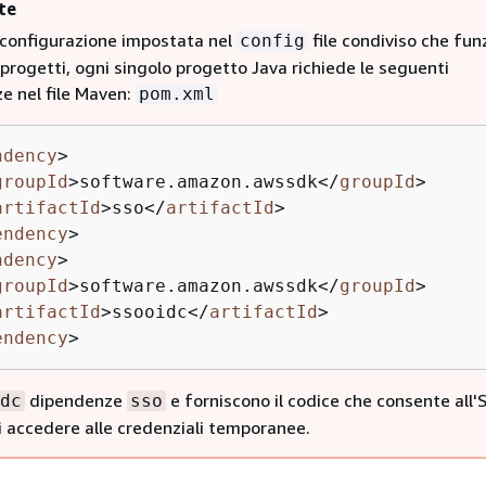
te
a configurazione impostata nel
file condiviso che fun
config
i progetti, ogni singolo progetto Java richiede le seguenti
e nel file Maven:
pom.xml
ndency
>
groupId
>
software.amazon.awssdk
</
groupId
>
artifactId
>
sso
</
artifactId
>
endency
>
ndency
>
groupId
>
software.amazon.awssdk
</
groupId
>
artifactId
>
ssooidc
</
artifactId
>
endency
>
dipendenze
e forniscono il codice che consente all'
dc
sso
i accedere alle credenziali temporanee.