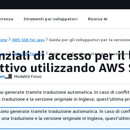
istenza
Strumenti per sviluppatori
Risorse AI
ione
AWS SDK for Java
Guida per gli sviluppatori per la versione
ziali di accesso per il
ione
AWS SDK for Java
Guida per gli sviluppatori per la versione
ttivo utilizzando AWS 
wn
Modalità Focus
no generate tramite traduzione automatica. In caso di conflitt
traduzione e la versione originale in Inglese, quest'ultima pr
sono generate tramite traduzione automatica. In caso di confl
i una traduzione e la versione originale in Inglese, quest'ulti