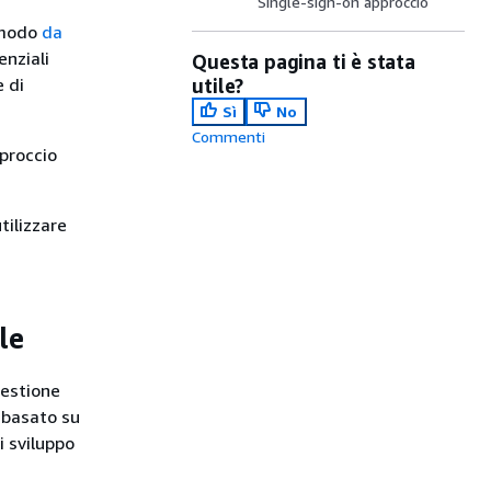
Single-sign-on approccio
n modo
da
enziali
Questa pagina ti è stata
e di
utile?
Sì
No
Commenti
pproccio
tilizzare
le
gestione
 basato su
 sviluppo