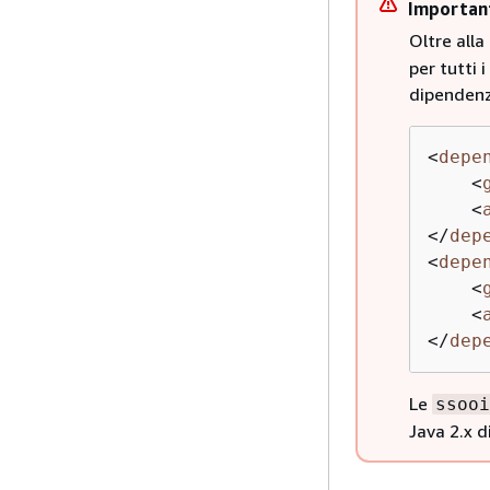
Importan
Oltre all
per tutti 
dipendenz
<
depe
<
<
</
dep
<
depe
<
<
</
dep
Le
ssooi
Java 2.x d