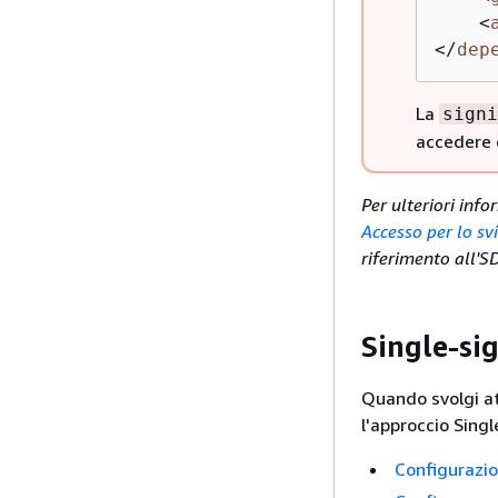
<
</
dep
La
signi
accedere e
Per ulteriori info
Accesso per lo sv
riferimento all'
Single-si
Quando svolgi att
l'approccio Sing
Configurazio