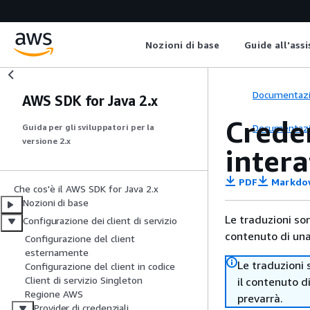
Nozioni di base
Guide all'ass
Documentaz
AWS SDK for Java 2.x
Creden
Documentaz
Guida per gli sviluppatori per la
versione 2.x
intera
PDF
Markdo
Che cos'è il AWS SDK for Java 2.x
Nozioni di base
Le traduzioni so
Configurazione dei client di servizio
contenuto di una 
Configurazione del client
esternamente
Le traduzioni 
Configurazione del client in codice
Client di servizio Singleton
il contenuto d
Regione AWS
prevarrà.
Provider di credenziali