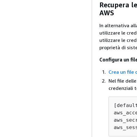
Recupera le
AWS
In alternativa al
utilizzare le cre
utilizzare le cre
proprietà di sist
Configura un fil
Crea un file 
Nel file dell
credenziali 
[default
aws_acc
aws_sec
aws_ses