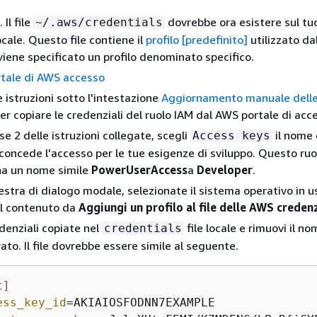
. Il file
dovrebbe ora esistere sul tu
~/.aws/credentials
ocale. Questo file contiene il
profilo [predefinito]
utilizzato da
viene specificato un profilo denominato specifico.
rtale di AWS accesso
 istruzioni sotto l'intestazione
Aggiornamento manuale dell
er copiare le credenziali del ruolo IAM dal AWS portale di acc
se 2 delle istruzioni collegate, scegli
il nome 
Access keys
concede l'accesso per le tue esigenze di sviluppo. Questo ruo
ha un nome simile
PowerUserAccess
a
Developer
.
nestra di dialogo modale, selezionate il sistema operativo in u
il contenuto da
Aggiungi un profilo al file delle AWS credenz
edenziali copiate nel
file locale e rimuovi il no
credentials
ato. Il file dovrebbe essere simile al seguente.
t]
ess_key_id