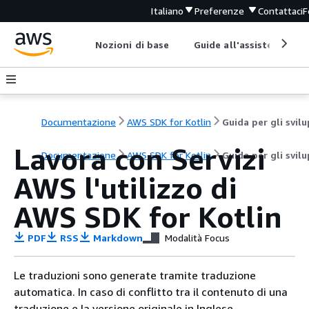
Italiano
Preferenze
Contattaci
F
Nozioni di base
Guide all'assistenza
Documentazione
AWS SDK for Kotlin
Lavora con Servizi
Documentazione
AWS SDK for Kotlin
Guida per gli svil
AWS l'utilizzo di
AWS SDK for Kotlin
PDF
RSS
Markdown
Modalità Focus
Le traduzioni sono generate tramite traduzione
automatica. In caso di conflitto tra il contenuto di una
traduzione e la versione originale in Inglese,