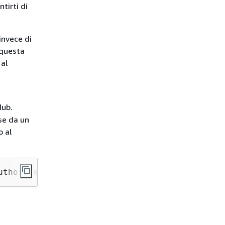
tirti di
invece di
 questa
 al
Hub.
sse da un
o al
uthorized to perform: iam:PassRole