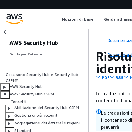
Nozioni di base
Guide all'ass
Documentaz
AWS Security Hub
Risol
Documentaz
Guida per l’utente
identi
Cosa sono Security Hub e Security Hub
PDF
RSS
M
CSPM?
AWS Security Hub
Le traduzioni so
AWS Security Hub CSPM
contenuto di una 
Concetti
Abilitazione del Security Hub CSPM
Le traduzioni 
Gestione di più account
il contenuto d
Aggregazione dei dati tra le regioni
prevarrà.
Standard