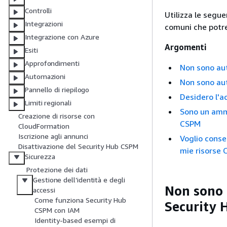
Controlli
Utilizza le segue
Integrazioni
comuni che potre
Integrazione con Azure
Argomenti
Esiti
Approfondimenti
Non sono aut
Automazioni
Non sono aut
Pannello di riepilogo
Desidero l'
Limiti regionali
Sono un ammi
Creazione di risorse con
CSPM
CloudFormation
Iscrizione agli annunci
Voglio conse
Disattivazione del Security Hub CSPM
mie risorse 
Sicurezza
Protezione dei dati
Gestione dell’identità e degli
Non sono 
accessi
Come funziona Security Hub
Security
CSPM con IAM
Identity-based esempi di