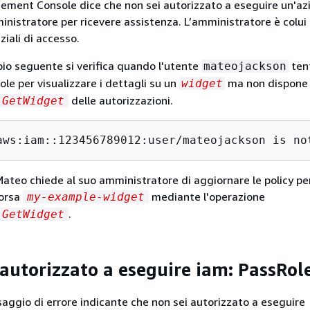
ment Console dice che non sei autorizzato a eseguire un'azi
inistratore per ricevere assistenza. L’amministratore è colui 
ziali di accesso.
pio seguente si verifica quando l'utente
ten
mateojackson
sole per visualizzare i dettagli su un
ma non dispone
widget
delle autorizzazioni.
GetWidget
aws:iam::123456789012:user/mateojackson is no
Mateo chiede al suo amministratore di aggiornare le policy pe
sorsa
mediante l'operazione
my-example-widget
.
GetWidget
autorizzato a eseguire iam: PassRol
saggio di errore indicante che non sei autorizzato a eseguire