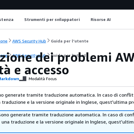
istenza
Strumenti per sviluppatori
Risorse AI
ione
AWS Security Hub
Guida per l’utente
uzione dei problemi A
ione
AWS Security Hub
Guida per l’utente
tà e accesso
arkdown
Modalità Focus
no generate tramite traduzione automatica. In caso di conflitt
traduzione e la versione originale in Inglese, quest'ultima pr
sono generate tramite traduzione automatica. In caso di confl
i una traduzione e la versione originale in Inglese, quest'ulti