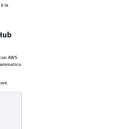
è la
 Hub
 con AWS
grammatico
oni.