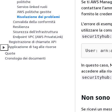
Se ti AWS Manage
politiche
Service-linked ruoli
contattare l'amm
AWS politiche gestite
fornito le creden
Risoluzione dei problemi
Convalida della conformità
L'errore di esem
Resilienza
utilizzare la con
Sicurezza dell’infrastruttura
securityhub:
Endpoint VPC (AWS PrivateLink)
Registrazione di chiamate API
Applicazione di tag alle risorse
User: arn:
Quote
Cronologia dei documenti
In questo caso, 
accedere alla ri
securityhub:
Non sono 
Se ricevi un mes