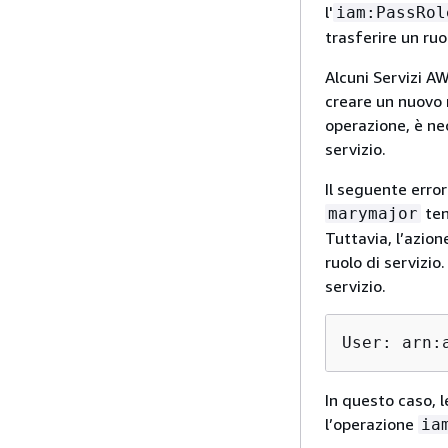
l'
iam:PassRol
trasferire un ruo
Alcuni Servizi AW
creare un nuovo r
operazione, è nec
servizio.
Il seguente erro
ten
marymajor
Tuttavia, l’azion
ruolo di servizio
servizio.
User: arn:
In questo caso, 
l’operazione
ia