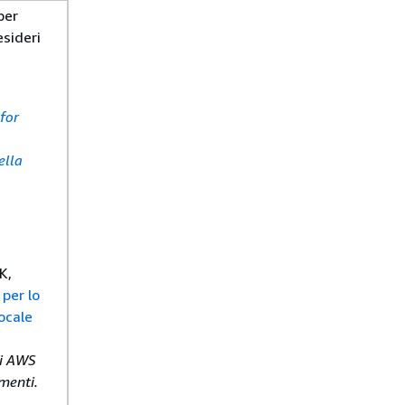
per
esideri
for
ella
K,
 per lo
ocale
li AWS
menti.