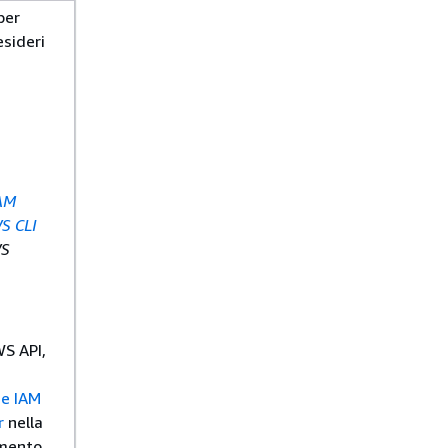
per
esideri
IAM
S CLI
WS
S API,
ne IAM
r
nella
imento