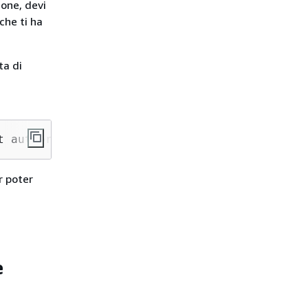
one, devi
che ti ha
ta di
t authorized to perform: securityhub:
GetWidge
r poter
e