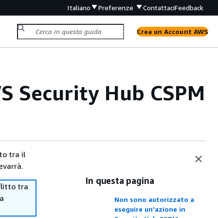
Italiano
Preferenze
Contattaci
Feedback
Crea un Account AWS
WS Security Hub CSPM
o tra il
evarrà.
In questa pagina
itto tra
ma
Non sono autorizzato a
eseguire un'azione in