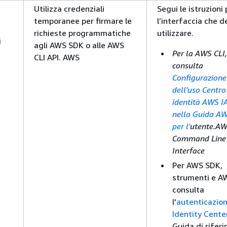
Utilizza credenziali
Segui le istruzioni 
temporanee per firmare le
l’interfaccia che d
richieste programmatiche
utilizzare.
i
agli AWS SDK o alle AWS
Per la AWS CLI,
CLI API. AWS
consulta
Configurazione
dell'uso Centro
identità AWS 
nella Guida AW
per l'
utente.A
Command Line
Interface
Per AWS SDK,
strumenti e AW
consulta
l'
autenticazio
Identity Cente
Guida di rifer