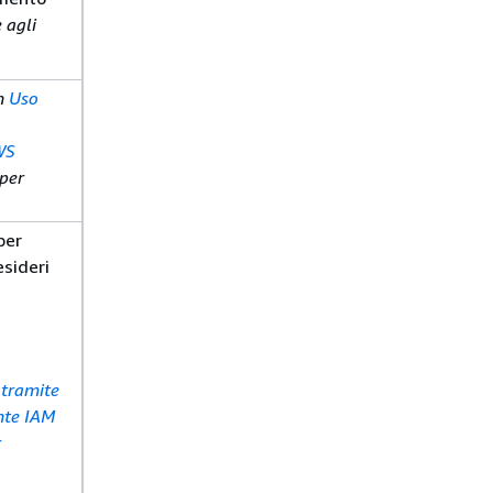
 agli
in
Uso
WS
per
per
esideri
 tramite
nte IAM
r