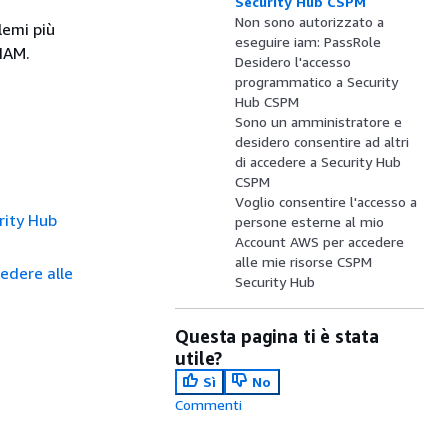
Security Hub CSPM
Non sono autorizzato a
lemi più
eseguire iam: PassRole
IAM.
Desidero l'accesso
programmatico a Security
Hub CSPM
Sono un amministratore e
desidero consentire ad altri
di accedere a Security Hub
CSPM
Voglio consentire l'accesso a
rity Hub
persone esterne al mio
Account AWS per accedere
alle mie risorse CSPM
edere alle
Security Hub
Questa pagina ti è stata
utile?
Sì
No
Commenti