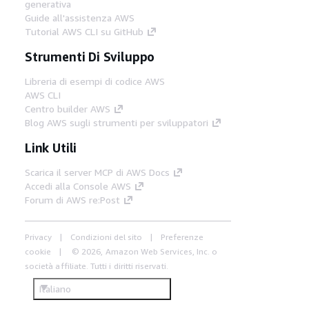
generativa
Guide all'assistenza AWS
Tutorial AWS CLI su GitHub
Strumenti Di Sviluppo
Libreria di esempi di codice AWS
AWS CLI
Centro builder AWS
Blog AWS sugli strumenti per sviluppatori
Link Utili
Scarica il server MCP di AWS Docs
Accedi alla Console AWS
Forum di AWS re:Post
Privacy
Condizioni del sito
Preferenze
cookie
© 2026, Amazon Web Services, Inc. o
società affiliate. Tutti i diritti riservati.
Italiano