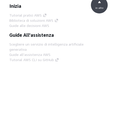
Inizia
in alto
Tutorial pratici AWS
Biblioteca di soluzioni AWS
Guide alle decisioni AWS
Guide All'assistenza
Scegliere un servizio di intelligenza artificiale
generativa
Guide all'assistenza AWS
Tutorial AWS CLI su GitHub
Strumenti Di Sviluppo
Libreria di esempi di codice AWS
AWS CLI
Centro builder AWS
Blog AWS sugli strumenti per sviluppatori
Link Utili
Scarica il server MCP di AWS Docs