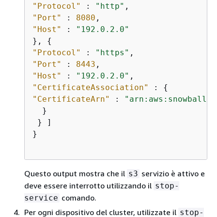
"Protocol"
 : 
"http"
"Port"
 : 
8080
"Host"
 : 
"192.0.2.0"
}, 
{
"Protocol"
 : 
"https"
"Port"
 : 
8443
"Host"
 : 
"192.0.2.0"
"CertificateAssociation"
 : 
{
"CertificateArn"
 : 
"arn:aws:snowball-d
  }

 } ]

}                        

Questo output mostra che il
servizio è attivo e
s3
deve essere interrotto utilizzando il
stop-
comando.
service
Per ogni dispositivo del cluster, utilizzate il
stop-