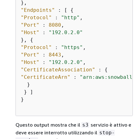
"Endpoints"
 : [ 
{
"Protocol"
 : 
"http"
"Port"
 : 
8080
"Host"
 : 
"192.0.2.0"
}, 
{
"Protocol"
 : 
"https"
"Port"
 : 
8443
"Host"
 : 
"192.0.2.0"
"CertificateAssociation"
 : 
{
"CertificateArn"
 : 
"arn:aws:snowball-d
  }

 } ]

}                        

Questo output mostra che il
servizio è attivo e
s3
deve essere interrotto utilizzando il
stop-