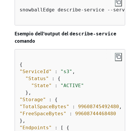
snowballEdge describe-service --servic
Esempio dell'output del
describe-service
comando
{
"ServiceId"
 : 
"s3"
,

"Status"
 : 
{
"State"
 : 
"ACTIVE"
"Storage"
 : 
{
"TotalSpaceBytes"
 : 
99608745492480
"FreeSpaceBytes"
 : 
99608744468480
"Endpoints"
 : [ 
{