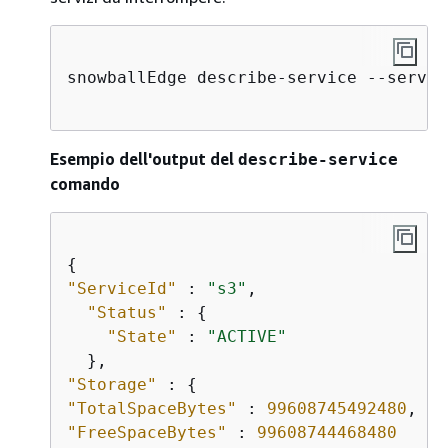
snowballEdge describe-service --servic
Esempio dell'output del
describe-service
comando
{
"ServiceId"
 : 
"s3"
,

"Status"
 : 
{
"State"
 : 
"ACTIVE"
"Storage"
 : 
{
"TotalSpaceBytes"
 : 
99608745492480
"FreeSpaceBytes"
 : 
99608744468480