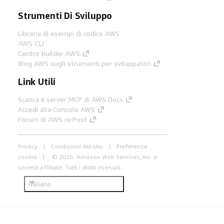
Strumenti Di Sviluppo
Libreria di esempi di codice AWS
AWS CLI
Centro builder AWS
Blog AWS sugli strumenti per sviluppatori
Link Utili
Scarica il server MCP di AWS Docs
Accedi alla Console AWS
Forum di AWS re:Post
Privacy
Condizioni del sito
Preferenze
cookie
© 2026, Amazon Web Services, Inc. o
società affiliate. Tutti i diritti riservati.
Italiano