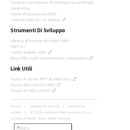
Scegliere un servizio di intelligenza artificiale
generativa
Guide all'assistenza AWS
Tutorial AWS CLI su GitHub
Strumenti Di Sviluppo
Libreria di esempi di codice AWS
AWS CLI
Centro builder AWS
Blog AWS sugli strumenti per sviluppatori
Link Utili
Scarica il server MCP di AWS Docs
Accedi alla Console AWS
Forum di AWS re:Post
Privacy
Condizioni del sito
Preferenze
cookie
© 2026, Amazon Web Services, Inc. o
società affiliate. Tutti i diritti riservati.
Italiano