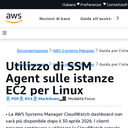
Italiano
Preferenze
Contattaci
F
Nozioni di base
Guide all'assistenza
Documentazione
AWS Systems Manager
Utilizzo di SSM
Documentazione
AWS Systems Manager
Guida per l’ut
Agent sulle istanze
EC2 per Linux
PDF
RSS
Markdown
Modalità Focus
• La AWS Systems Manager CloudWatch dashboard non
sarà più disponibile dopo il 30 aprile 2026. I clienti
possono continuare a utilizzare la CloudWatch console