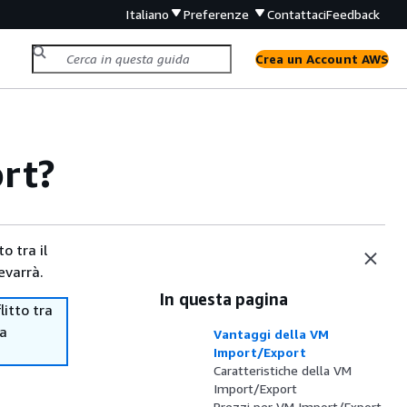
Italiano
Preferenze
Contattaci
Feedback
Crea un Account AWS
rt?
o tra il
evarrà.
In questa pagina
itto tra
ma
Vantaggi della VM
Import/Export
Caratteristiche della VM
Import/Export
Prezzi per VM Import/Export