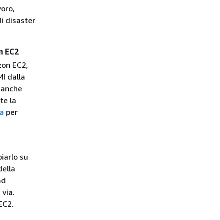
voro,
di disaster
n EC2
zon EC2,
I dalla
 anche
te la
da
per
iarlo su
della
ad
 via.
EC2.