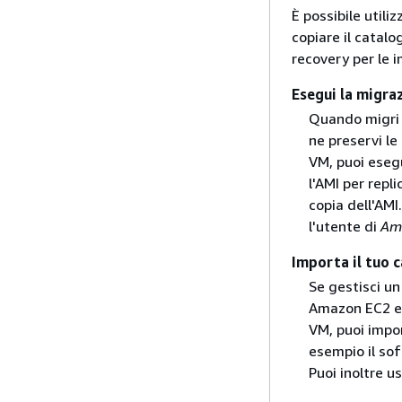
È possibile utili
copiare il catalo
recovery per le i
Esegui la migraz
Quando migri V
ne preservi le
VM, puoi eseg
l'AMI per repli
copia dell'AMI
l'utente di
Am
Importa il tuo 
Se gestisci un
Amazon EC2 e 
VM, puoi impor
esempio il soft
Puoi inoltre 