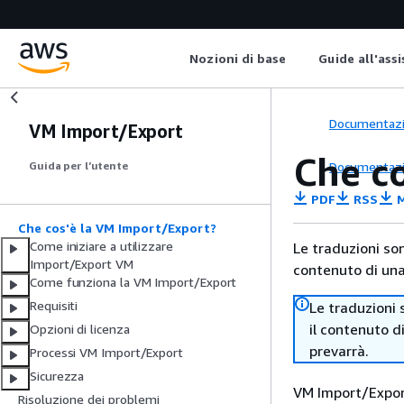
Nozioni di base
Guide all'ass
Documentaz
VM Import/Export
Che c
Documentaz
Guida per l’utente
PDF
RSS
M
Che cos'è la VM Import/Export?
Come iniziare a utilizzare
Le traduzioni so
Import/Export VM
contenuto di una 
Come funziona la VM Import/Export
Requisiti
Le traduzioni 
il contenuto d
Opzioni di licenza
prevarrà.
Processi VM Import/Export
Sicurezza
VM Import/Export
Risoluzione dei problemi