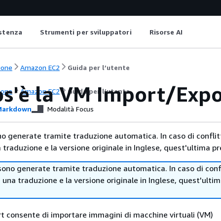
istenza
Strumenti per sviluppatori
Risorse AI
ione
Amazon EC2
Guida per l’utente
os'è la VM Import/Expo
ione
Amazon EC2
Guida per l’utente
arkdown
Modalità Focus
no generate tramite traduzione automatica. In caso di conflitt
traduzione e la versione originale in Inglese, quest'ultima pr
sono generate tramite traduzione automatica. In caso di confl
i una traduzione e la versione originale in Inglese, quest'ulti
 consente di importare immagini di macchine virtuali (VM)