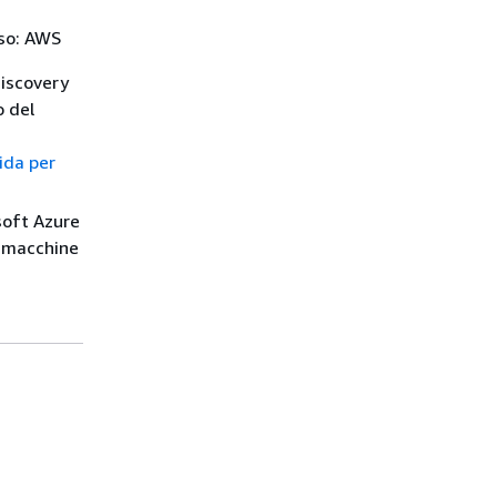
rso: AWS
Discovery
o del
ida per
soft Azure
e macchine