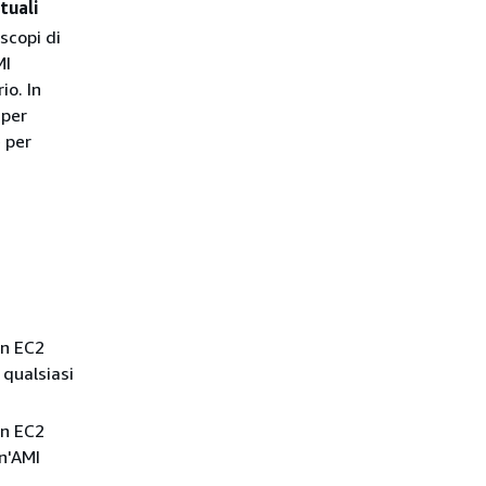
tuali
scopi di
MI
o. In
 per
 per
on EC2
 qualsiasi
on EC2
un'AMI