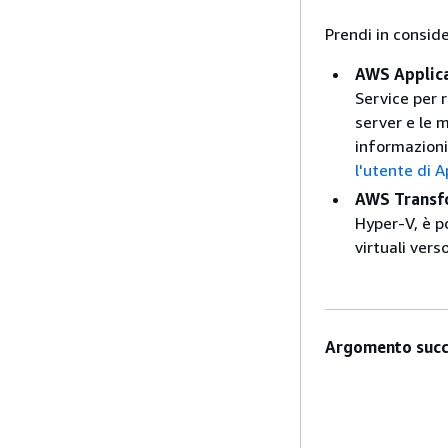
Prendi in consid
AWS Applica
Service per r
server e le 
informazioni 
l'utente di 
AWS Trans
Hyper-V, è p
virtuali ver
Argomento succ