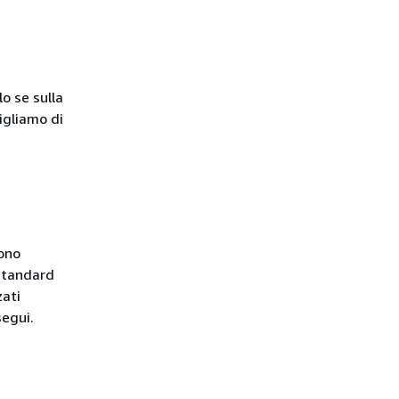
o se sulla
igliamo di
sono
 standard
zati
segui.