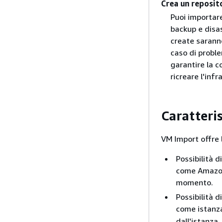
Crea un reposito
Puoi importare
backup e disas
create sarann
caso di proble
garantire la 
ricreare l'infr
Caratteri
VM Import offre 
Possibilità 
come Amazon 
momento.
Possibilità 
come istanza
dall'istanza.