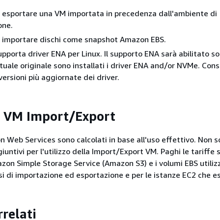
di esportare una VM importata in precedenza dall'ambiente di
one.
di importare dischi come snapshot Amazon EBS.
pporta driver ENA per Linux. Il supporto ENA sarà abilitato sol
tuale originale sono installati i driver ENA and/or NVMe. Cons
 versioni più aggiornate dei driver.
r VM Import/Export
on Web Services sono calcolati in base all'uso effettivo. Non 
giuntivi per l'utilizzo della Import/Export VM. Paghi le tariffe
azon Simple Storage Service (Amazon S3) e i volumi EBS utiliz
si di importazione ed esportazione e per le istanze EC2 che e
rrelati