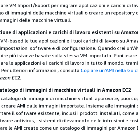
zzare VM Import/Export per migrare applicazioni e carichi di la
go di immagini delle macchine virtuali o creare un repository 
mmagini delle macchine virtuali.
ione di applicazioni e carichi di lavoro esistenti su Amazo
M-based le tue applicazioni e i tuoi carichi di lavoro su Ama
 impostazioni software e di configurazione. Quando crei un'AM
uire più istanze basate sulla stessa VM importata. Puoi usare
care le applicazioni e i carichi di lavoro in tutto il mondo, trami
. Per ulteriori informazioni, consulta
Copiare un'AMI nella Gui
azon EC2
.
catalogo di immagini di macchine virtuali in Amazon EC2
 catalogo di immagini di macchine virtuali approvate, puoi cop
creare AMI dalle immagini importate. Insieme alle immagini 
tare il software esistente, inclusi i prodotti installati, come 
ware antivirus, i sistemi di rilevamento delle intrusioni e così
usare le AMI create come un catalogo di immagini per Amazon 