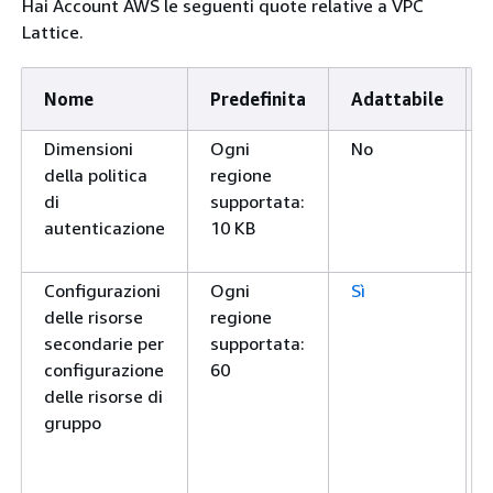
Hai Account AWS le seguenti quote relative a VPC
Lattice.
Nome
Predefinita
Adattabile
Dimensioni
Ogni
No
della politica
regione
di
supportata:
autenticazione
10 KB
Configurazioni
Ogni
Sì
delle risorse
regione
secondarie per
supportata:
configurazione
60
delle risorse di
gruppo