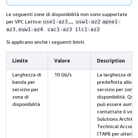
Le seguenti zone di disponibilità non sono supportate
per VPC Lattice:
,,,,
use1-az3
usw1-az2
apne1-
,
.
az3
euw1-az4
cac1-az3
ilc1-az2
Si applicano anche i seguenti limiti.
Limite
Valore
Description
Gruppi di
Ogni
No
sicurezza per
Regione
Larghezza di
10 Gb/s
La larghezza di b
associazione
supportata:
banda per
predefinita alloca
5
servizio per
servizio per zona 
zona di
disponibilità. Que
disponibilità
può essere aumen
contattate il vost
Solutions Architect
Technical Accoun
(TAM) per ulterior