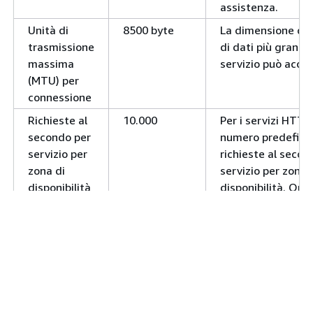
Associazioni di
Ogni
Sì
assistenza.
servizi per
regione
Unità di
8500 byte
La dimensione de
rete di servizi
supportata:
trasmissione
di dati più grande
500
massima
servizio può accet
(MTU) per
connessione
Richieste al
10.000
Per i servizi HTTP,
secondo per
numero predefinit
servizio per
richieste al secon
zona di
servizio per zona 
disponibilità
disponibilità. Qu
può essere aumen
contattate il vost
Reti di
Ogni
Sì
Solutions Architect
assistenza per
Regione
Technical Accoun
regione
supportata:
(TAM) per ulterior
50
assistenza.
Tempo di
Configurabile
Il tempo in cui una