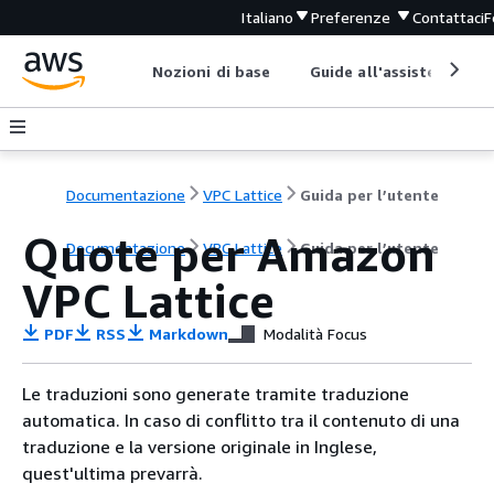
Italiano
Preferenze
Contattaci
F
Nozioni di base
Guide all'assistenza
Documentazione
VPC Lattice
Guida per l’utente
Quote per Amazon
Documentazione
VPC Lattice
Guida per l’utente
VPC Lattice
PDF
RSS
Markdown
Modalità Focus
Le traduzioni sono generate tramite traduzione
automatica. In caso di conflitto tra il contenuto di una
traduzione e la versione originale in Inglese,
quest'ultima prevarrà.