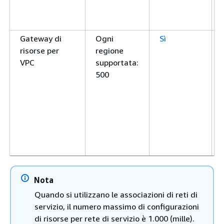
Gateway di
Ogni
Sì
risorse per
regione
VPC
supportata:
500
Regole per
Ogni
Sì
Nota
ascoltatore
regione
Quando si utilizzano le associazioni di reti di
supportata:
servizio, il numero massimo di configurazioni
10
di risorse per rete di servizio è 1.000 (mille).