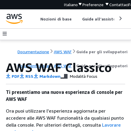
Italiano
Preferenze
Contattaci
F
Nozioni di base
Guide all'assistenza
Documentazione
AWS WAF
Guida per gli sviluppatori
AWS WAF Classico
Documentazione
AWS WAF
Guida per gli sviluppatori
PDF
RSS
Markdown
Modalità Focus
Ti presentiamo una nuova esperienza di console per
AWS WAF
Ora puoi utilizzare l'esperienza aggiornata per
accedere alle AWS WAF funzionalità da qualsiasi punto
della console. Per ulteriori dettagli, consulta
Lavorare