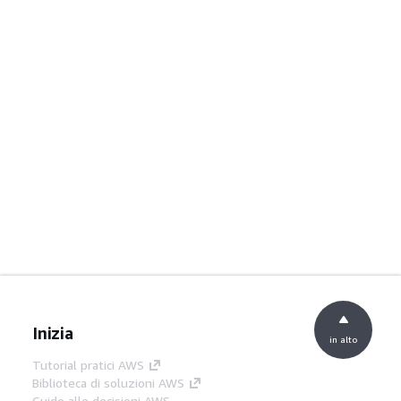
Inizia
in alto
Tutorial pratici AWS
Biblioteca di soluzioni AWS
Guide alle decisioni AWS