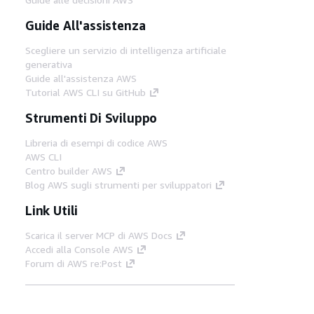
Guide All'assistenza
Scegliere un servizio di intelligenza artificiale
generativa
Guide all'assistenza AWS
Tutorial AWS CLI su GitHub
Strumenti Di Sviluppo
Libreria di esempi di codice AWS
AWS CLI
Centro builder AWS
Blog AWS sugli strumenti per sviluppatori
Link Utili
Scarica il server MCP di AWS Docs
Accedi alla Console AWS
Forum di AWS re:Post
Privacy
Condizioni del sito
Preferenze