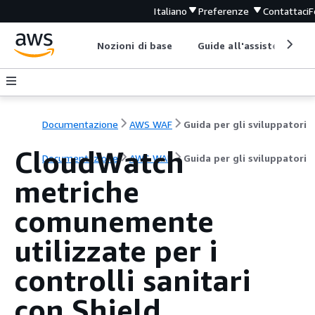
Italiano
Preferenze
Contattaci
F
Nozioni di base
Guide all'assistenza
Documentazione
AWS WAF
Guida per gli sviluppatori
CloudWatch
Documentazione
AWS WAF
Guida per gli sviluppatori
metriche
comunemente
utilizzate per i
controlli sanitari
con Shield