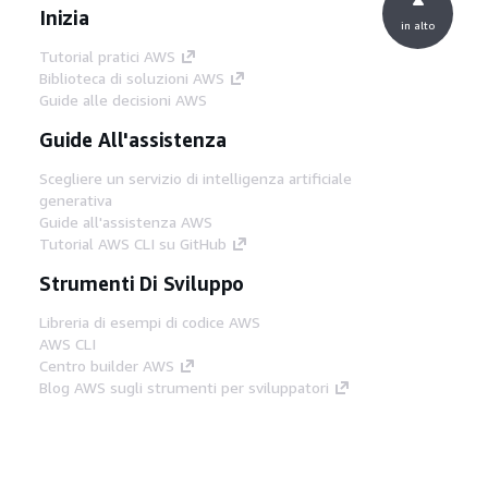
Inizia
in alto
Tutorial pratici AWS
Biblioteca di soluzioni AWS
Guide alle decisioni AWS
Guide All'assistenza
Scegliere un servizio di intelligenza artificiale
generativa
Guide all'assistenza AWS
Tutorial AWS CLI su GitHub
Strumenti Di Sviluppo
Libreria di esempi di codice AWS
AWS CLI
Centro builder AWS
Blog AWS sugli strumenti per sviluppatori
Link Utili
Scarica il server MCP di AWS Docs
Accedi alla Console AWS