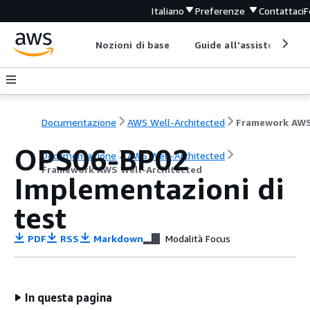
Italiano
Preferenze
Contattaci
F
Nozioni di base
Guide all'assistenza
Documentazione
AWS Well-Architected
OPS06-BP02
Documentazione
AWS Well-Architected
Framework AWS Well-Architected
Implementazioni di
test
PDF
RSS
Markdown
Modalità Focus
In questa pagina