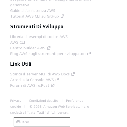
generativa
Guide all'assistenza AWS
Tutorial AWS CLI su GitHub
Strumenti Di Sviluppo
Libreria di esempi di codice AWS
AWS CLI
Centro builder AWS
Blog AWS sugli strumenti per sviluppatori
Link Utili
Scarica il server MCP di AWS Docs
Accedi alla Console AWS
Forum di AWS re:Post
Privacy
Condizioni del sito
Preferenze
cookie
© 2026, Amazon Web Services, Inc. o
società affiliate. Tutti i diritti riservati.
Italiano